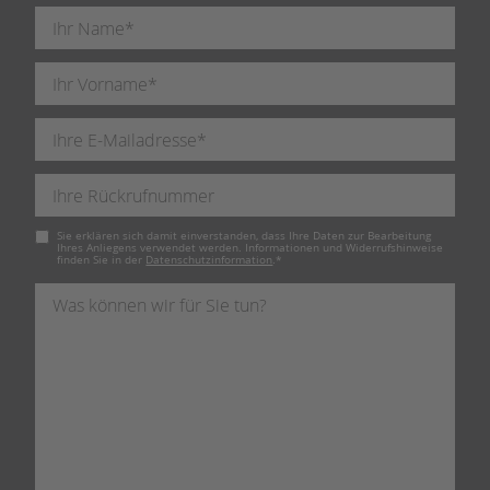
Pflichtfeld
Sie erklären sich damit einverstanden, dass Ihre Daten zur Bearbeitung
Ihres Anliegens verwendet werden. Informationen und Widerrufshinweise
finden Sie in der
Datenschutzinformation
.
*