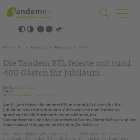
Zum
Navigation
Inhalt
überspringen
springen
Navigation
Barrierefrei-
überspringen
Einstellungen
überspringen
ANGEBOTE
tandem BTL
News/Blog
News/Blog
Detail
KITA & FRÜHE HILFEN
Die Tandem BTL feierte mit rund
SCHULE & GANZTAG
400 Gästen ihr Jubiläum
Grundschulen
Oberschulen
ERSTELLT
20.06.2023
THEMA
Förderzentren
VON
Barbara Brecht-Hadraschek
Kollegs
Am 15. Juni feierte die tandem BTL mit rund 400 Gästen ihr 30+1-
EFöB
Jubiläum in der Kulturbrauerei. Glückwünsche und Grußworte
sprachen die VdK-Präsidentin Verena Bentele, der
Schulbezogene Sozialarbeit
Vorstandsvorsitzende des Paritätischen Berlins, Dominik Peter und der
Tagesgruppen
Staatssekretär für Jugend und Familie, Falko Liecke.
Pandemiebedingt ein Jahr später als geplant, dafür umso fröhlicher und
HILFEN ZUR ERZIEHUNG
entspannter: Die tandem BTL ist 30+1 geworden und hat das zusammen mit