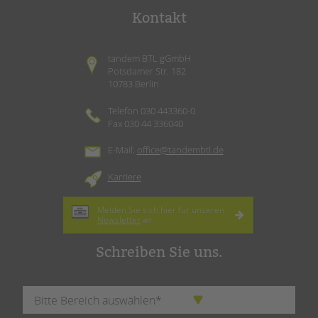
Kontakt
tandem BTL gGmbH
Potsdamer Str. 182
10783 Berlin
Telefon 030 443360-0
Fax 030 44 336040
E-Mail:
office@tandembtl.de
Karriere
Melden Sie sich hier für unseren
Newsletter
an.
Schreiben Sie uns.