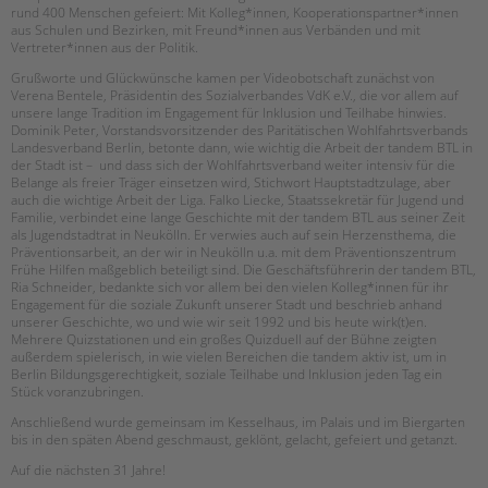
rund 400 Menschen gefeiert: Mit Kolleg*innen, Kooperationspartner*innen
aus Schulen und Bezirken, mit Freund*innen aus Verbänden und mit
EINGLIEDERUNGSHILFE
Vertreter*innen aus der Politik.
Grußworte und Glückwünsche kamen per Videobotschaft zunächst von
BETREUTES WOHNEN
Verena Bentele, Präsidentin des Sozialverbandes VdK e.V., die vor allem auf
unsere lange Tradition im Engagement für Inklusion und Teilhabe hinwies.
Suchen
Dominik Peter, Vorstandsvorsitzender des Paritätischen Wohlfahrtsverbands
TANDEM BTL AKADEMIE
Landesverband Berlin, betonte dann, wie wichtig die Arbeit der tandem BTL in
der Stadt ist – und dass sich der Wohlfahrtsverband weiter intensiv für die
Zertfikatskurse
Belange als freier Träger einsetzen wird, Stichwort Hauptstadtzulage, aber
auch die wichtige Arbeit der Liga. Falko Liecke, Staatssekretär für Jugend und
Seminarkalender
Familie, verbindet eine lange Geschichte mit der tandem BTL aus seiner Zeit
Seminarräume
als Jugendstadtrat in Neukölln. Er verwies auch auf sein Herzensthema, die
Präventionsarbeit, an der wir in Neukölln u.a. mit dem Präventionszentrum
Frühe Hilfen maßgeblich beteiligt sind. Die Geschäftsführerin der tandem BTL,
STADTTEILARBEIT
Ria Schneider, bedankte sich vor allem bei den vielen Kolleg*innen für ihr
Engagement für die soziale Zukunft unserer Stadt und beschrieb anhand
unserer Geschichte, wo und wie wir seit 1992 und bis heute wirk(t)en.
PROFIL | LEITBILD
Mehrere Quizstationen und ein großes Quizduell auf der Bühne zeigten
Bereiche im Überblick
außerdem spielerisch, in wie vielen Bereichen die tandem aktiv ist, um in
Berlin Bildungsgerechtigkeit, soziale Teilhabe und Inklusion jeden Tag ein
Kinder- und Jugendschutz
Stück voranzubringen.
Unsere Videos
Anschließend wurde gemeinsam im Kesselhaus, im Palais und im Biergarten
Gesellschafter VdK
bis in den späten Abend geschmaust, geklönt, gelacht, gefeiert und getanzt.
schoolcoach BTL
Auf die nächsten 31 Jahre!