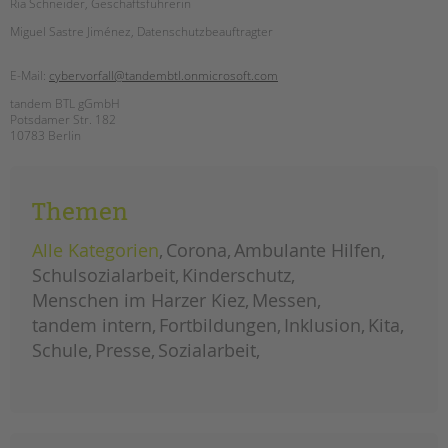
Ria Schneider, Geschäftsführerin
Miguel Sastre Jiménez, Datenschutzbeauftragter
E-Mail:
cybervorfall@tandembtl.onmicrosoft.com
tandem BTL gGmbH
Potsdamer Str. 182
10783 Berlin
Themen
Alle Kategorien
Corona
Ambulante Hilfen
Schulsozialarbeit
Kinderschutz
Menschen im Harzer Kiez
Messen
tandem intern
Fortbildungen
Inklusion
Kita
Schule
Presse
Sozialarbeit