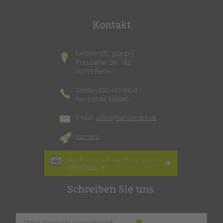
Kontakt
tandem BTL gGmbH
Potsdamer Str. 182
10783 Berlin
Telefon 030 443360-0
Fax 030 44 336040
E-Mail:
office@tandembtl.de
Karriere
Melden Sie sich hier für unseren
Newsletter
an.
Schreiben Sie uns.