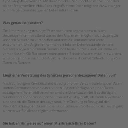
Cyber-Angriffs geworden. Mit diesem Schreiben möchten wir Sie über den
Suchen
bisher festgestellten Ablauf des Angriffs sowie über mögliche Auswirkungen
EINGLIEDERUNGSHILFE
auf Ihre personenbezogenen Daten informieren.
BETREUTES WOHNEN
Was genau ist passiert?
Die Untersuchung des Angriffs ist noch nicht abgeschlossen. Nach
TANDEM BTL AKADEMIE
derzeitigem Kenntnisstand war es den Angreifern möglich, sich Zugang zu
unseren Servern zu verschaffen und dort ein Administratorkonto
einzurichten. Die Angreifer konnten die lokalen Datenbestände der am
Zertfikatskurse
Netzwerk angeschlossenen Server und Clients mittels einer Ransomware
Seminarkalender
verschlüsseln. Ob Backdoors oder andere Schadsoftware installiert wurden,
wird derzeit untersucht. Die Angreifer drohen mit der Veröffentlichung von
Seminarräume
Daten im Darknet.
STADTTEILARBEIT
Liegt eine Verletzung des Schutzes personenbezogener Daten vor?
Nach vorläufigem Kenntnisstand ist aufgrund der Verschlüsselung der Daten
PROFIL | LEITBILD
mittels Ransomware von einer Verletzung der Verfügbarkeit der Daten
auszugehen. Potenziell betroffen sind die Datensätze aller Beschäftigten,
Bereiche im Überblick
Kunden und Kooperationspartner. Derzeit wird geprüft, ob Daten abgeflossen
Kinder- und Jugendschutz
sind und ob die Täter in der Lage sind, ihre Drohung in Bezug auf die
Veröffentlichung der Daten in die Tat umzusetzen. Sollte sich dies bestätigen,
Unsere Videos
werden wir Sie diesbezüglich informieren.
Gesellschafter VdK
schoolcoach BTL
Sie haben Hinweise auf einen Missbrauch Ihrer Daten?