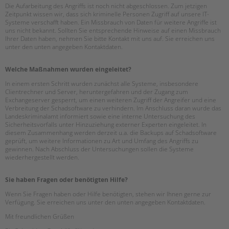
tandem international
Die Aufarbeitung des Angriffs ist noch nicht abgeschlossen. Zum jetzigen
Zeitpunkt wissen wir, dass sich kriminelle Personen Zugriff auf unsere IT-
KARRIERE
Systeme verschafft haben. Ein Missbrauch von Daten für weitere Angriffe ist
uns nicht bekannt. Sollten Sie entsprechende Hinweise auf einen Missbrauch
Stellenangebote
Ihrer Daten haben, nehmen Sie bitte Kontakt mit uns auf. Sie erreichen uns
unter den unten angegeben Kontaktdaten.
tandem als Arbeitgeberin
NEWS/BLOG
Welche Maßnahmen wurden eingeleitet?
In einem ersten Schritt wurden zunächst alle Systeme, insbesondere
unkuerzbar
Clientrechner und Server, heruntergefahren und der Zugang zum
Briefe an Kai
Exchangeserver gesperrt, um einen weiteren Zugriff der Angreifer und eine
Verbreitung der Schadsoftware zu verhindern. Im Anschluss daran wurde das
Landeskriminalamt informiert sowie eine interne Untersuchung des
Sicherheitsvorfalls unter Hinzuziehung externer Experten eingeleitet. In
PRESSE
diesem Zusammenhang werden derzeit u.a. die Backups auf Schadsoftware
geprüft, um weitere Informationen zu Art und Umfang des Angriffs zu
Magazin
gewinnen. Nach Abschluss der Untersuchungen sollen die Systeme
wiederhergestellt werden.
KONTAKT
Impressum
Sie haben Fragen oder benötigten Hilfe?
Datenschutz
Wenn Sie Fragen haben oder Hilfe benötigten, stehen wir Ihnen gerne zur
Hinweisgebersystem
Verfügung. Sie erreichen uns unter den unten angegeben Kontaktdaten.
Intranet
Mit freundlichen Grüßen