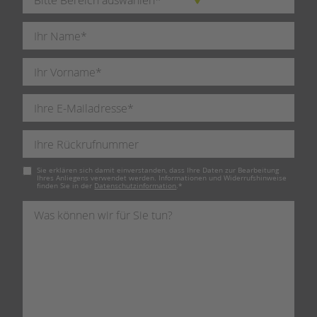
Pflichtfeld
Sie erklären sich damit einverstanden, dass Ihre Daten zur Bearbeitung
Ihres Anliegens verwendet werden. Informationen und Widerrufshinweise
finden Sie in der
Datenschutzinformation
.
*