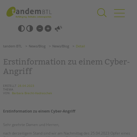
Zum
Navigation
Inhalt
überspringen
springen
Navigation
Barrierefrei-
überspringen
Einstellungen
überspringen
ANGEBOTE
tandem BTL
News/Blog
News/Blog
Detail
KITA & FRÜHE HILFEN
Erstinformation zu einem Cyber-
SCHULE & GANZTAG
Angriff
Grundschulen
Oberschulen
ERSTELLT
28.04.2023
THEMA
Förderzentren
VON
Barbara Brecht-Hadraschek
Kollegs
EFöB
Erstinformation zu einem Cyber-Angriff
Schulbezogene Sozialarbeit
Tagesgruppen
Sehr geehrte Damen und Herren,
HILFEN ZUR ERZIEHUNG
nach derzeitigem Stand sind wir am Nachmittag des 25.04.2023 Opfer eines