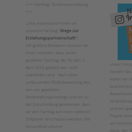
++++Fachtag: Terminverschiebung
+++
STADTTEILARBEIT
Liebe Interessent*innen an
unserem Fachtag "
Wege zur
Erziehungspartnerschaft"
,
mit großem Bedauern müssen wir
Ihnen mitteilen, dass unser
geplanter Fachtag, der für den 2.
Unser Fotop
April 2020 geplant war, nicht
Norden Neu
stattfinden wird. Nach einer
waren wir i
umfassenden Risikobewertung des
bezirklichen
von uns geplanten
Anwohnerin
Veranstaltungssettings sind wir zu
Veränderun
der Entscheidung gekommen, dass
und ein spa
wir den Fachtag auf einen späteren
Projekt ken
Zeitpunkt verschieben werden. Die
am entstehen
Gesundheit unserer
Kiosk, der 1