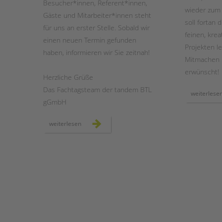
Besucher*innen, Referent*innen,
wieder zum
Gäste und Mitarbeiter*innen steht
soll fortan 
für uns an erster Stelle. Sobald wir
feinen, kre
einen neuen Termin gefunden
Projekten l
haben, informieren wir Sie zeitnah!
Mitmachen i
erwünscht!
Herzliche Grüße
Das Fachtagsteam der tandem BTL
weiterlese
gGmbH
fachtag:
weiterlesen
wege
zur
erziehungs-
partnerschaft