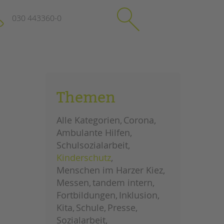
030 443360-0
schließen
KONTAKT
Themen
Suchen
e
Impressum
Alle Kategorien
Corona
itgeberin
Datenschutz
Ambulante Hilfen
Hinweisgebersystem
Schulsozialarbeit
Intranet
Kinderschutz
Menschen im Harzer Kiez
Messen
tandem intern
Fortbildungen
Inklusion
Kita
Schule
Presse
Sozialarbeit