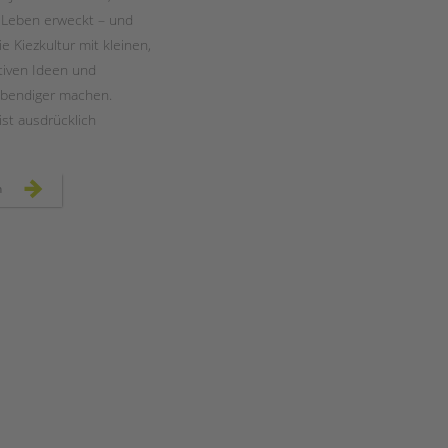
 Leben erweckt – und
die Kiezkultur mit kleinen,
ativen Ideen und
ebendiger machen.
st ausdrücklich
menschen
n
im
harzer
kiez:
januar