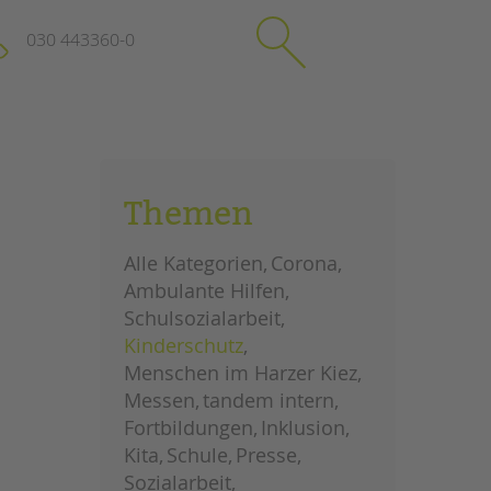
030 443360-0
schließen
KONTAKT
Themen
Suchen
e
Impressum
Alle Kategorien
Corona
itgeberin
Datenschutz
Ambulante Hilfen
Hinweisgebersystem
Schulsozialarbeit
Intranet
Kinderschutz
Menschen im Harzer Kiez
Messen
tandem intern
Fortbildungen
Inklusion
Kita
Schule
Presse
Sozialarbeit