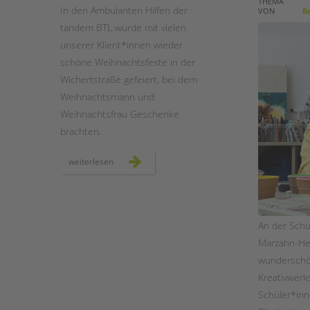
THEMA
In den Ambulanten Hilfen der
VON
Ba
tandem BTL wurde mit vielen
STADTTEILARBEIT
unserer Klient*innen wieder
schöne Weihnachtsfeste in der
Wichertstraße gefeiert, bei dem
Weihnachtsmann und
Weihnachtsfrau Geschenke
brachten.
weihnachten
weiterlesen
in
den
ambulanten
hilfen
An der Sch
Marzahn-Hel
wunderschö
Kreativwerks
Schüler*inn