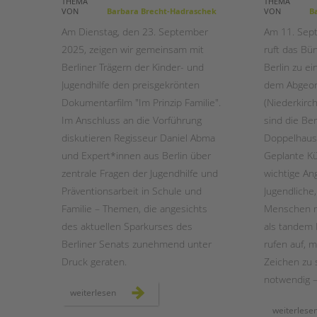
THEMA
THEMA
VON
Barbara Brecht-Hadraschek
VON
Ba
STADTTEILARBEIT
Am Dienstag, den 23. September
Am 11. Sep
2025, zeigen wir gemeinsam mit
ruft das Bün
Berliner Trägern der Kinder- und
Berlin zu e
Jugendhilfe den preisgekrönten
dem Abgeor
Dokumentarfilm "Im Prinzip Familie".
(Niederkirch
Im Anschluss an die Vorführung
sind die Be
diskutieren Regisseur Daniel Abma
Doppelhaus
und Expert*innen aus Berlin über
Geplante K
zentrale Fragen der Jugendhilfe und
wichtige An
Präventionsarbeit in Schule und
Jugendliche
Familie – Themen, die angesichts
Menschen m
des aktuellen Sparkurses des
als tandem 
Berliner Senats zunehmend unter
rufen auf, 
Druck geraten.
Zeichen zu s
notwendig –
film
weiterlesen
&
gespräch
weiterlese