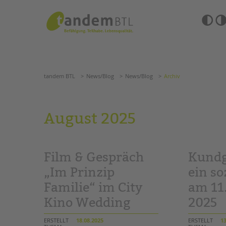
Zum
Navigation
Inhalt
überspringen
springen
Barrierefre
Einstellun
tandem BTL
News/Blog
News/Blog
Archiv
übersprin
Navigation
überspringen
SUCHE
tandem BTL
News/Blog
News/Blog
Archiv
ANGEBOTE
August 2025
KITA & FRÜHE HILFEN
HILFEN ZUR ERZIE
SCHULE & GANZTAG
EINGLIEDERUNGSHI
Film & Gespräch
Kundg
Grundschulen
BETREUTES WOHNE
Oberschulen
„Im Prinzip
ein so
Förderzentren
Familie“ im City
am 11
TANDEM BTL AKADE
Kollegs
Kino Wedding
2025
EFöB
Zertfikatskurse
Schulbezogene Sozialarbeit
Seminarkalender
ERSTELLT
18.08.2025
ERSTELLT
13
Tagesgruppen
Seminarräume