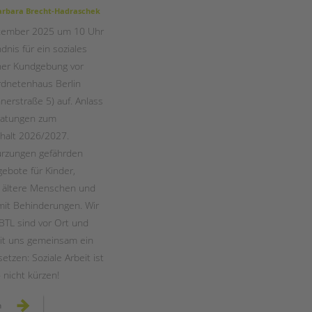
Magazin
rbara Brecht-Hadraschek
tember 2025 um 10 Uhr
dnis für ein soziales
iner Kundgebung vor
dnetenhaus Berlin
nerstraße 5) auf. Anlass
ratungen zum
halt 2026/2027.
ürzungen gefährden
gebote für Kinder,
, ältere Menschen und
it Behinderungen. Wir
BTL sind vor Ort und
mit uns gemeinsam ein
etzen: Soziale Arbeit ist
 nicht kürzen!
kundgebung
n