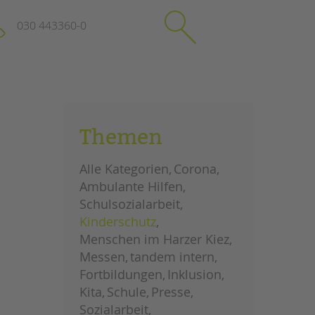
030 443360-0
schließen
KONTAKT
Themen
Suchen
e
Impressum
Alle Kategorien
Corona
itgeberin
Datenschutz
Ambulante Hilfen
Hinweisgebersystem
Schulsozialarbeit
Intranet
Kinderschutz
Menschen im Harzer Kiez
Messen
tandem intern
Fortbildungen
Inklusion
Kita
Schule
Presse
Sozialarbeit