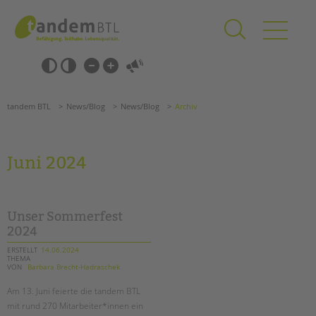
Zum
Navigation
Inhalt
überspringen
springen
Navigation
Barrierefrei-
überspringen
Einstellungen
überspringen
ANGEBOTE
tandem BTL
News/Blog
News/Blog
Archiv
KITA & FRÜHE HILFEN
SCHULE & GANZTAG
Juni 2024
Grundschulen
Oberschulen
Förderzentren
Unser Sommerfest
Kollegs
2024
EFöB
ERSTELLT
14.06.2024
THEMA
Schulbezogene Sozialarbeit
VON
Barbara Brecht-Hadraschek
Tagesgruppen
Am 13. Juni feierte die tandem BTL
HILFEN ZUR ERZIEHUNG
mit rund 270 Mitarbeiter*innen ein