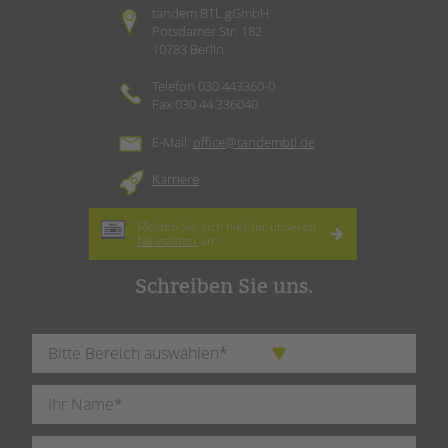
tandem BTL gGmbH
Potsdamer Str. 182
10783 Berlin
Telefon 030 443360-0
Fax 030 44 336040
E-Mail:
office@tandembtl.de
Karriere
Melden Sie sich hier für unseren
Newsletter
an.
Schreiben Sie uns.