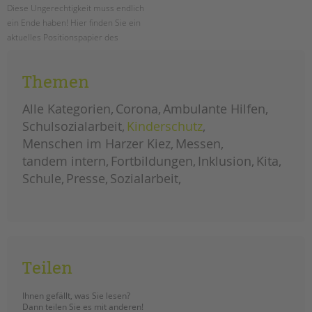
Diese Ungerechtigkeit muss endlich
ein Ende haben! Hier finden Sie ein
aktuelles Positionspapier des
Paritätischen Wohlfahrtsverbandes
LV Berlin e.V. zur Hauptstadtzulage
Themen
für alle!
Alle Kategorien
Corona
Ambulante Hilfen
neues
weiterlesen
positionspapier
Schulsozialarbeit
Kinderschutz
zur
hauptstadtzulage
Menschen im Harzer Kiez
Messen
für
alle
tandem intern
Fortbildungen
Inklusion
Kita
Schule
Presse
Sozialarbeit
Teilen
Ihnen gefällt, was Sie lesen?
Dann teilen Sie es mit anderen!