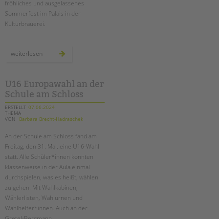
Suchen
fröhliches und ausgelassenes
Sommerfest im Palais in der
EINGLIEDERUNGSHILFE
Kulturbrauerei.
BETREUTES WOHNEN
unser
weiterlesen
sommerfest
TANDEM BTL AKADEMIE
2024
Zertfikatskurse
U16 Europawahl an der
Seminarkalender
Schule am Schloss
Seminarräume
ERSTELLT
07.06.2024
THEMA
VON
Barbara Brecht-Hadraschek
STADTTEILARBEIT
An der Schule am Schloss fand am
PROFIL | LEITBILD
Freitag, den 31. Mai, eine U16-Wahl
statt. Alle Schüler*innen konnten
Bereiche im Überblick
klassenweise in der Aula einmal
Kinder- und Jugendschutz
durchspielen, was es heißt, wählen
Unsere Videos
zu gehen. Mit Wahlkabinen,
Gesellschafter VdK
Wählerlisten, Wahlurnen und
Wahlhelfer*innen. Auch an der
schoolcoach BTL
Gretel-Bergmann