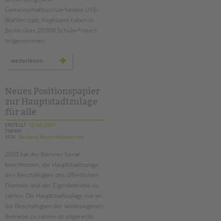
tandem international
Gemeinschaftsschule fanden U16-
KARRIERE
Wahlen statt. Insgesamt haben in
Berlin über 20.000 Schüler*innen
Stellenangebote
teilgenommen.
tandem als Arbeitgeberin
u16
weiterlesen
NEWS/BLOG
europawahl
an
der
schule
unkuerzbar
am
Neues Positionspapier
schloss
Briefe an Kai
zur Hauptstadtzulage
für alle
PRESSE
ERSTELLT
05.06.2024
THEMA
VON
Barbara Brecht-Hadraschek
Magazin
KONTAKT
2020 hat der Berliner Senat
beschlossen, die Hauptstadtzulage
Impressum
den Beschäftigten des öffentlichen
Datenschutz
Dienstes und der Eigenbetriebe zu
Hinweisgebersystem
zahlen. Die Hauptstadtzulage nur an
Intranet
die Beschäftigten der landeseigenen
Betriebe zu zahlen ist ungerecht.