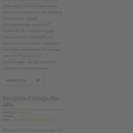
Zehlendorf, Kinderschutz inklusiv,
Lernbrückenprojekt an der Wedding-
Grundschule, digitale
Gesundheitstage, tandem BTL
Akademie: Die sechste Ausgabe
unseres tandem MAGAZINs ist
erschienen und wieder vollgepackt
mit vielen spannenden Themen aus
unseren Projekten und
Einrichtungen. Als PDF schon hier
zum kostenlosen Download!
das
weiterlesen
tandem
magazin
2021
ist
da!
Hauptstadtzulage für
Alle
ERSTELLT
11.06.2021
THEMA
VON
_Admin B.Brecht-Hadraschek
Das Land Berlin zahlt seinen eigenen