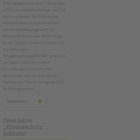
Beschäftigten seit dem 1. November
2020 eine Hauptstadtzulage von 150
Euro pro Monat. Der Paritätische
Wohlfahrtsverband Berlin fordert,
die Hauptstadtzulage auch die
Mitarbeiter*innen der freien Träger
in der sozialen Arbeit zu zahlen. Bei
der Kampagne
#HauptstadtzulageFürAlle" sind auch
wir dabei, haben in unseren
Einrichtungen Unterschriften
gesammelt und uns jetzt auf den
Kanälen von Twitter, Instagram & Co
zu Wort gemeldet.
hauptstadtzulage
weiterlesen
für
alle
Zwei Jahre
„Kinderschutz
inklusiv“