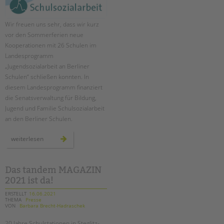
Wir freuen uns sehr, dass wir kurz
vor den Sommerferien neue
Kooperationen mit 26 Schulen im
Landesprogramm
„Jugendsozialarbeit an Berliner
Schulen“ schließen konnten. In
diesem Landesprogramm finanziert
die Senatsverwaltung für Bildung,
Jugend und Familie Schulsozialarbeit
an den Berliner Schulen.
ausbau
weiterlesen
landesprogramm
„jugendsozialarbeit
an
berliner
schulen“
Das tandem MAGAZIN
2021 ist da!
ERSTELLT
16.06.2021
THEMA
Presse
VON
Barbara Brecht-Hadraschek
20 Jahre Schulstationen in Steglitz-