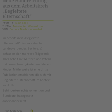
Neue Handreichung
an
aus dem Arbeitskreis
der
bäke
„Begleitete
Elternschaft“
ERSTELLT
14.09.2021
THEMA
Ambulante HilfenInklusion
VON
Barbara Brecht-Hadraschek
Im Arbeitskreis „Begleitete
Elternschaft“ des Paritätischen
Landesverbandes Berlin e. V.
befassen sich mehrere Träger mit
ihrer Arbeit mit Müttern und Vätern
mit Lernschwierigkeiten und deren
Kinder. Mittlerweile ist eine dritte
Publikation erschienen, die sich mit
Begleiteter Elternschaft im Kontext
von UN-
Behindertenrechtskonvention und
Bundesteilhabegesetz
auseinandersetzt.
neue
weiterlesen