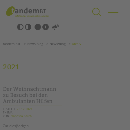
Zum
Navigation
Inhalt
überspringen
springen
Navigation
Barrierefrei-
überspringen
Einstellungen
überspringen
ANGEBOTE
tandem BTL
News/Blog
News/Blog
Archiv
KITA & FRÜHE HILFEN
SCHULE & GANZTAG
2021
Grundschulen
Oberschulen
Förderzentren
Der Weihnachtmann
Kollegs
zu Besuch bei den
Ambulanten Hilfen
EFöB
Schulbezogene Sozialarbeit
ERSTELLT
23.12.2021
THEMA
Tagesgruppen
VON
Vanessa Karch
HILFEN ZUR ERZIEHUNG
Zur diesjährigen