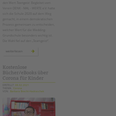
den Wert
Teamgeist
. Begleitet vom
Verein DENK - MAL - WERTE e.V. hatte
sich die Schule 2020 auf dem Weg
gemacht, in einem demokratischen
Prozess gemeinsam zu entscheiden,
welcher Wert für die Wedding-
Grundschule besonders wichtig ist.
Die Wahl fiel auf den „Teamgeist“.
denk-
weiterlesen
mal-
werte:
mit
teamgeist
auf
Kostenlose
dem
Bücher/eBooks über
schulhof
Corona für Kinder
ERSTELLT
08.02.2021
THEMA
Corona
VON
Barbara Brecht-Hadraschek