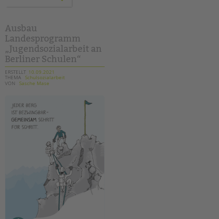
handreichung
aus
dem
arbeitskreis
„begleitete
Ausbau
elternschaft“
Landesprogramm
„Jugendsozialarbeit an
Berliner Schulen“
ERSTELLT
10.09.2021
THEMA
Schulsozialarbeit
VON
Sasche Mase