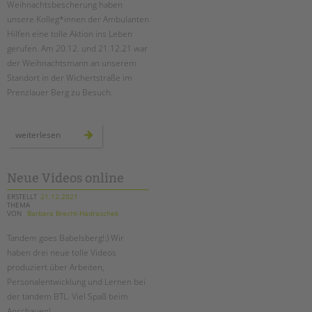
Weihnachtsbescherung haben
unsere Kolleg*innen der Ambulanten
EINGLIEDERUNGSHILFE
Hilfen eine tolle Aktion ins Leben
gerufen. Am 20.12. und 21.12.21 war
BETREUTES WOHNEN
der Weihnachtsmann an unserem
Standort in der Wichertstraße im
TANDEM BTL AKADEMIE
Prenzlauer Berg zu Besuch.
Zertfikatskurse
Suchen
Seminarkalender
der
weiterlesen
weihnachtmann
Seminarräume
zu
besuch
bei
STADTTEILARBEIT
den
Neue Videos online
ambulanten
hilfen
ERSTELLT
21.12.2021
THEMA
PROFIL | LEITBILD
VON
Barbara Brecht-Hadraschek
Bereiche im Überblick
Tandem goes Babelsberg!:) Wir
Kinder- und Jugendschutz
haben drei neue tolle Videos
Unsere Videos
produziert über Arbeiten,
Gesellschafter VdK
Personalentwicklung und Lernen bei
der tandem BTL. Viel Spaß beim
schoolcoach BTL
Anschauen!