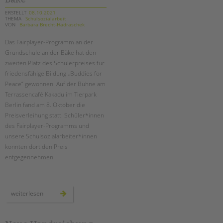
ERSTELLT
08.10.2021
THEMA
Schulsozialarbeit
VON
Barbara Brecht-Hadraschek
Das Fairplayer-Programm an der
Grundschule an der Bäke hat den
zweiten Platz des Schülerpreises für
friedensfähige Bildung „Buddies for
Peace“ gewonnen. Auf der Bühne am
Terrassencafé Kakadu im Tierpark
Berlin fand am 8. Oktober die
Preisverleihung statt. Schüler*innen
des Fairplayer-Programms und
unsere Schulsozialarbeiter*innen
konnten dort den Preis
entgegennehmen.
preisverleihung
weiterlesen
der
bürgerstiftung
für
die
grundschule