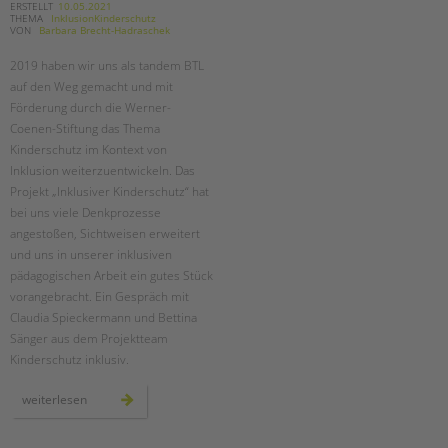
ERSTELLT
10.05.2021
THEMA
InklusionKinderschutz
VON
Barbara Brecht-Hadraschek
2019 haben wir uns als tandem BTL
auf den Weg gemacht und mit
Förderung durch die Werner-
Coenen-Stiftung das Thema
Kinderschutz im Kontext von
Inklusion weiterzuentwickeln. Das
Projekt „Inklusiver Kinderschutz“ hat
bei uns viele Denkprozesse
angestoßen, Sichtweisen erweitert
und uns in unserer inklusiven
pädagogischen Arbeit ein gutes Stück
vorangebracht. Ein Gespräch mit
Claudia Spieckermann und Bettina
Sänger aus dem Projektteam
Kinderschutz inklusiv.
zwei
weiterlesen
jahre
„kinderschutz
inklusiv“