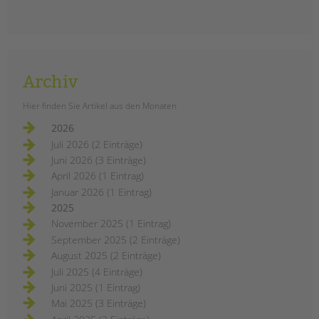
VON
Barbara Brecht-Hadraschek
Das Fortbildungsprogramm 2021 der
tandem BTL Akademie ist jetzt
online. Pädagogische Fachkräfte
finden hier umfangreiche
Archiv
Zusatzqualifizierungen und
zahlreiche ein- bis mehrägigen
Hier finden Sie Artikel aus den Monaten
Fortbildungen. Themen sind u.a.
2026
Kinderschutz, Eltern- und
Juli 2026 (2 Einträge)
Familienarbeit, Medienkompetenz,
Juni 2026 (3 Einträge)
Inklusion uvm.
April 2026 (1 Eintrag)
tandem
weiterlesen
Januar 2026 (1 Eintrag)
btl
akademie:
2025
die
November 2025 (1 Eintrag)
fortbildungen
2021
September 2025 (2 Einträge)
August 2025 (2 Einträge)
Juli 2025 (4 Einträge)
Juni 2025 (1 Eintrag)
Mai 2025 (3 Einträge)