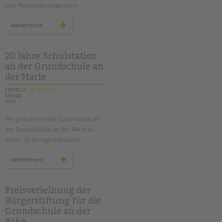
vom Personalmanagement.
mit
weiterlesen
dem
fahrrad
auf
den
spuren
20 Jahre Schulstation
der
an der Grundschule an
ehemals
geteilten
der Marie
stadt
ERSTELLT
25.10.2021
THEMA
VON
Wir gratulieren der Schulstation an
der Grundschule an der Marie zu
ihrem 20-jährigen Jubiläum!
20
weiterlesen
jahre
schulstation
an
der
grundschule
Preisverleihung der
an
Bürgerstiftung für die
der
marie
Grundschule an der
Bäke