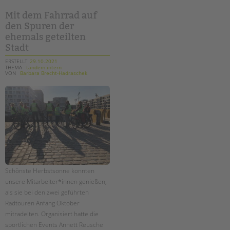
bei
"squid
game"
Mit dem Fahrrad auf
auf
den Spuren der
dem
schulhof?
ehemals geteilten
Stadt
ERSTELLT
29.10.2021
THEMA
tandem intern
VON
Barbara Brecht-Hadraschek
Schönste Herbstsonne konnten
unsere Mitarbeiter*innen genießen,
als sie bei den zwei geführten
Radtouren Anfang Oktober
mitradelten. Organisiert hatte die
sportlichen Events Annett Reusche