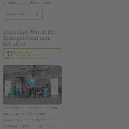
an Unterstützung leisten kann.
paritätisches
weiterlesen
positionspapier:
jugend
und
bildung
in
Denk-Mal-Werte: Mit
der
Teamgeist auf dem
pandemie
Schulhof
ERSTELLT
22.04.2021
THEMA
Schulsozialarbeit
VON
Barbara Brecht-Hadraschek
Ein fröhliches türkisfarbenes Alien
mit wolkigem Kopf begrüßt
neuerdings die Besucher*innen der
Wedding-Grundschule. Es steht für