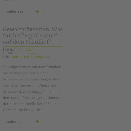
tandem international
neue
weiterlesen
KARRIERE
videos
online
Stellenangebote
tandem als Arbeitgeberin
Gewaltprävention: Was
tun bei "Squid Game"
NEWS/BLOG
auf dem Schulhof?
unkuerzbar
ERSTELLT
15.11.2021
THEMA
Schulsozialarbeit
VON
Barbara Brecht-Hadraschek
Briefe an Kai
Gewaltprävention auf dem Schulhof:
PRESSE
Sascha Mase, Bereichsleiter
Schulbezogene Sozialarbeit, erklärt
Magazin
in einem Interview im Deutschen
KONTAKT
Schulportal, wie Pädagog*innen mit
dem neuen Trend umgehen können,
Impressum
der durch die Netflix-Serie "Squid
Datenschutz
Game" ausgelöst wurde.
Hinweisgebersystem
Intranet
gewaltprävention:
weiterlesen
was
tun