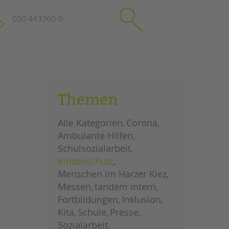
030 443360-0
schließen
KONTAKT
Themen
Suchen
e
Impressum
Alle Kategorien
Corona
itgeberin
Datenschutz
Ambulante Hilfen
Hinweisgebersystem
Schulsozialarbeit
Intranet
Kinderschutz
Menschen im Harzer Kiez
Messen
tandem intern
Fortbildungen
Inklusion
Kita
Schule
Presse
Sozialarbeit