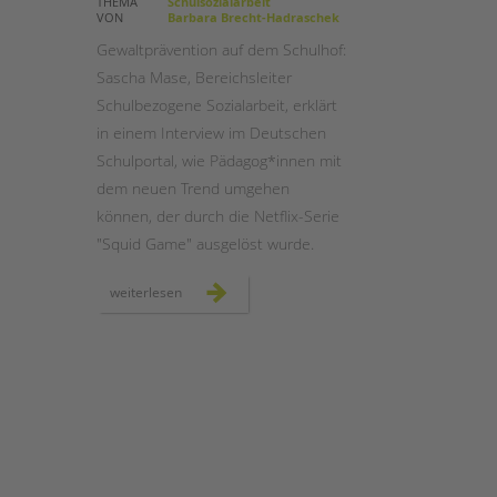
THEMA
Schulsozialarbeit
VON
Barbara Brecht-Hadraschek
STADTTEILARBEIT
Gewaltprävention auf dem Schulhof:
Sascha Mase, Bereichsleiter
Schulbezogene Sozialarbeit, erklärt
in einem Interview im Deutschen
Schulportal, wie Pädagog*innen mit
dem neuen Trend umgehen
können, der durch die Netflix-Serie
"Squid Game" ausgelöst wurde.
gewaltprävention:
weiterlesen
was
tun
bei
"squid
game"
auf
dem
schulhof?