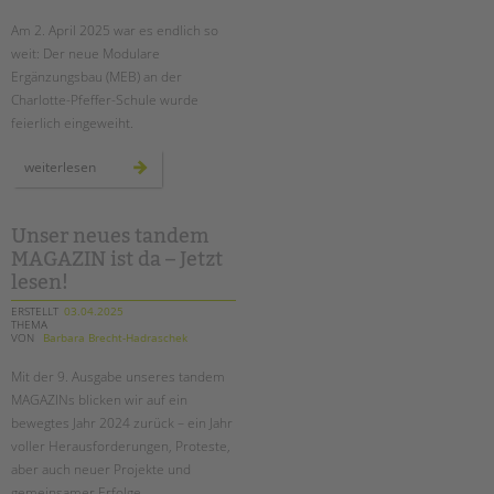
Am 2. April 2025 war es endlich so
EINGLIEDERUNGSHILFE
weit: Der neue Modulare
Ergänzungsbau (MEB) an der
BETREUTES WOHNEN
Charlotte-Pfeffer-Schule wurde
feierlich eingeweiht.
TANDEM BTL AKADEMIE
neuer
weiterlesen
Zertfikatskurse
modularer
ergänzungsbau
Seminarkalender
an
der
Seminarräume
charlotte-
Unser neues tandem
pfeffer-
MAGAZIN ist da – Jetzt
schule
feierlich
STADTTEILARBEIT
lesen!
eröffnet
ERSTELLT
03.04.2025
THEMA
PROFIL | LEITBILD
VON
Barbara Brecht-Hadraschek
Bereiche im Überblick
Mit der 9. Ausgabe unseres tandem
Kinder- und Jugendschutz
MAGAZINs blicken wir auf ein
Unsere Videos
bewegtes Jahr 2024 zurück – ein Jahr
Gesellschafter VdK
voller Herausforderungen, Proteste,
aber auch neuer Projekte und
schoolcoach BTL
gemeinsamer Erfolge.