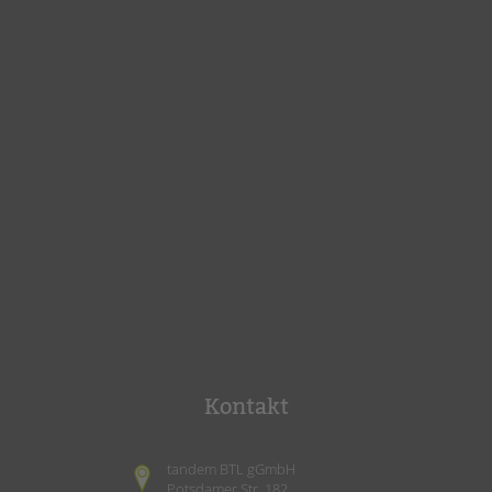
Kontakt
tandem BTL gGmbH
Potsdamer Str. 182