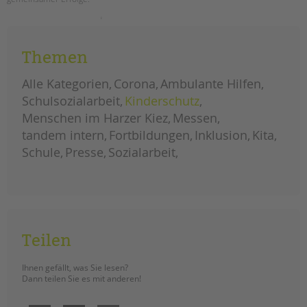
tandem international
unser
weiterlesen
KARRIERE
neues
tandem
Stellenangebote
magazin
Themen
ist
tandem als Arbeitgeberin
da
–
Alle Kategorien
Corona
Ambulante Hilfen
jetzt
NEWS/BLOG
lesen!
Schulsozialarbeit
Kinderschutz
Menschen im Harzer Kiez
Messen
unkuerzbar
tandem intern
Fortbildungen
Inklusion
Kita
Briefe an Kai
Schule
Presse
Sozialarbeit
PRESSE
Magazin
KONTAKT
Impressum
Teilen
Datenschutz
Hinweisgebersystem
Ihnen gefällt, was Sie lesen?
Dann teilen Sie es mit anderen!
Intranet