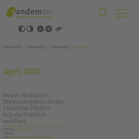
Zum
Navigation
Inhalt
überspringen
springen
Navigation
Barrierefrei-
überspringen
Einstellungen
überspringen
ANGEBOTE
tandem BTL
News/Blog
News/Blog
Archiv
KITA & FRÜHE HILFEN
SCHULE & GANZTAG
April 2025
Grundschulen
Oberschulen
Förderzentren
Neuer Modularer
Kollegs
Ergänzungsbau an der
Charlotte-Pfeffer-
EFöB
Schule feierlich
Schulbezogene Sozialarbeit
eröffnet
Tagesgruppen
ERSTELLT
07.04.2025
THEMA
HILFEN ZUR ERZIEHUNG
Suchen
VON
Barbara Brecht-Hadraschek