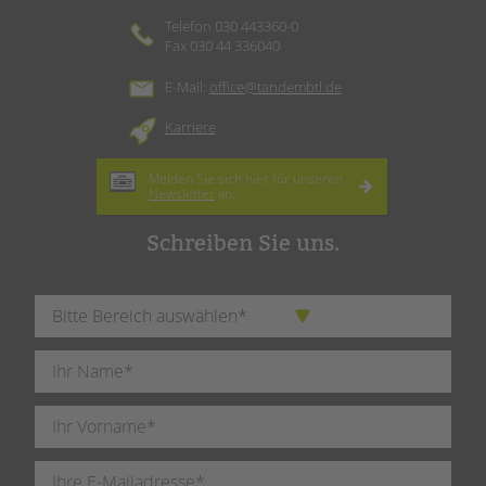
Telefon 030 443360-0
Fax 030 44 336040
E-Mail:
office@tandembtl.de
Karriere
Melden Sie sich hier für unseren
Newsletter
an.
Schreiben Sie uns.