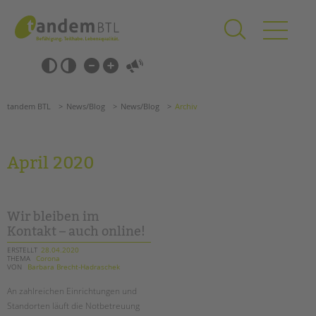
Zum
Navigation
Inhalt
überspringen
springen
Navigation
Barrierefrei-
überspringen
Einstellungen
überspringen
ANGEBOTE
tandem BTL
News/Blog
News/Blog
Archiv
KITA & FRÜHE HILFEN
SCHULE & GANZTAG
April 2020
Grundschulen
Oberschulen
Förderzentren
Wir bleiben im
Kollegs
Kontakt – auch online!
EFöB
ERSTELLT
28.04.2020
THEMA
Corona
Schulbezogene Sozialarbeit
VON
Barbara Brecht-Hadraschek
Tagesgruppen
An zahlreichen Einrichtungen und
HILFEN ZUR ERZIEHUNG
Standorten läuft die Notbetreuung