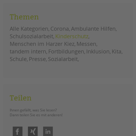
aufgenommen. (Recherche: Maryna
Gostik)
Themen
homeschooling?
weiterlesen
linktipps
Alle Kategorien
Corona
Ambulante Hilfen
für
eltern
Schulsozialarbeit
Kinderschutz
Menschen im Harzer Kiez
Messen
tandem intern
Fortbildungen
Inklusion
Kita
Schule
Presse
Sozialarbeit
Teilen
Ihnen gefällt, was Sie lesen?
Dann teilen Sie es mit anderen!
Facebook
Xing
LinkedIn