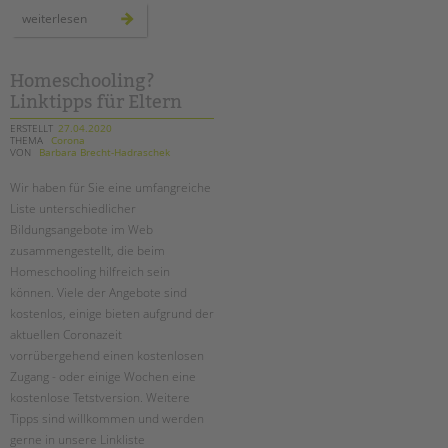
tandem international
wir
weiterlesen
bleiben
KARRIERE
im
kontakt
–
Stellenangebote
auch
Homeschooling?
online!
tandem als Arbeitgeberin
Linktipps für Eltern
ERSTELLT
27.04.2020
NEWS/BLOG
THEMA
Corona
VON
Barbara Brecht-Hadraschek
unkuerzbar
Wir haben für Sie eine umfangreiche
Briefe an Kai
Liste unterschiedlicher
Bildungsangebote im Web
PRESSE
zusammengestellt, die beim
Homeschooling hilfreich sein
Magazin
können. Viele der Angebote sind
KONTAKT
kostenlos, einige bieten aufgrund der
aktuellen Coronazeit
Impressum
vorrübergehend einen kostenlosen
Datenschutz
Zugang - oder einige Wochen eine
Hinweisgebersystem
kostenlose Tetstversion. Weitere
Intranet
Tipps sind willkommen und werden
gerne in unsere Linkliste