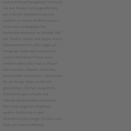
Suchen
und wird aktuell ausgebaut. Und auch
mit den Kindern und Jugendlichen,
EINGLIEDERUNGSHILFE
die in keiner Notbetreuung sind,
sondern zu Hause bleiben müssen,
BETREUTES WOHNEN
sind unsere pädagogischen
Fachkräfte weiterhin im Kontakt. Mal
TANDEM BTL AKADEMIE
per Telefon, Handy und Skype, mal in
Videokonferenzen oder sogar auf
Zertfikatskurse
Instagram. Außerdem entwickeln
Seminarkalender
unsere Mitarbeiter*innen viele
Seminarräume
kreative Ideen, was man zu Hause
alles tun kann: Basteln, Zeichnen,
STADTTEILARBEIT
Geschichten ausdenken... Da werden
für die Kinder Mails und Briefe
PROFIL | LEITBILD
geschrieben, Bücher vorgelesen,
Fotoanleitungen erstellt und
Bereiche im Überblick
Videogrußbotschaften produziert.
Kinder- und Jugendschutz
Hier sind einige der Angebote –
Unsere Videos
weitere findet man in den
Gesellschafter VdK
Newsbereichen einiger Schulen und
schoolcoach BTL
Kitas auf unserer Website.