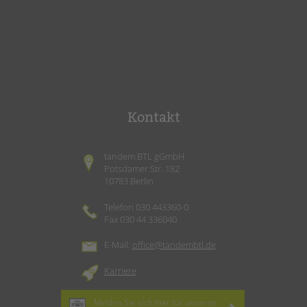
Kontakt
tandem BTL gGmbH
Potsdamer Str. 182
10783 Berlin
Telefon 030 443360-0
Fax 030 44 336040
E-Mail:
office@tandembtl.de
Karriere
Melden Sie sich hier für unseren