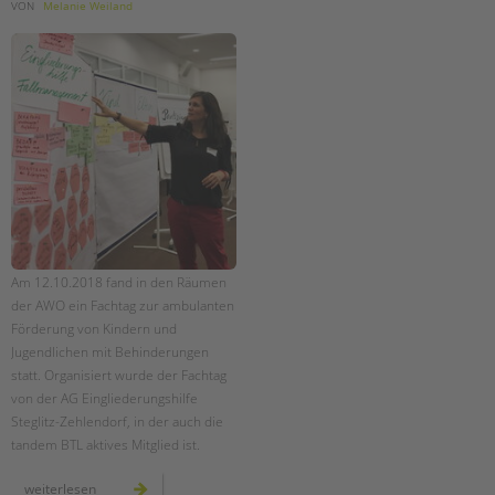
tandem international
VON
Melanie Weiland
KARRIERE
Stellenangebote
tandem als Arbeitgeberin
NEWS/BLOG
unkuerzbar
Briefe an Kai
PRESSE
Am 12.10.2018 fand in den Räumen
der AWO ein Fachtag zur ambulanten
Magazin
Förderung von Kindern und
KONTAKT
Jugendlichen mit Behinderungen
statt. Organisiert wurde der Fachtag
Impressum
von der AG Eingliederungshilfe
Datenschutz
Steglitz-Zehlendorf, in der auch die
Hinweisgebersystem
tandem BTL aktives Mitglied ist.
Intranet
fachtag
weiterlesen