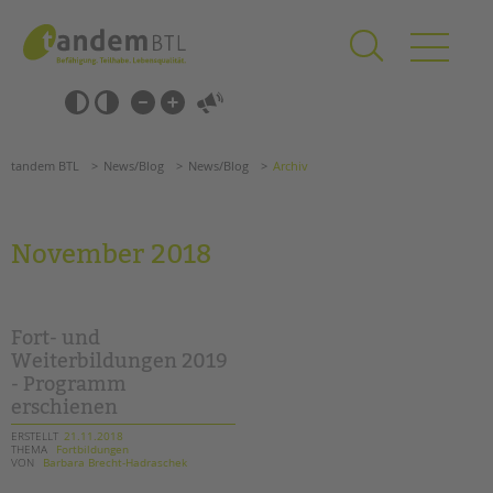
Zum
Navigation
Inhalt
überspringen
springen
Navigation
Barrierefrei-
überspringen
Einstellungen
überspringen
ANGEBOTE
tandem BTL
News/Blog
News/Blog
Archiv
KITA & FRÜHE HILFEN
SCHULE & GANZTAG
November 2018
Grundschulen
Oberschulen
Förderzentren
Fort- und
Kollegs
Weiterbildungen 2019
- Programm
EFöB
erschienen
Schulbezogene Sozialarbeit
Tagesgruppen
ERSTELLT
21.11.2018
THEMA
Fortbildungen
VON
Barbara Brecht-Hadraschek
HILFEN ZUR ERZIEHUNG