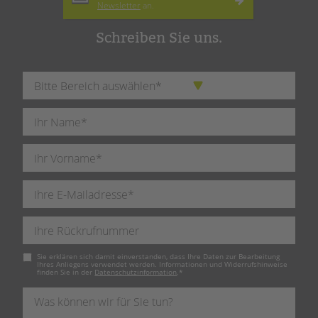
Newsletter
an.
Schreiben Sie uns.
Pflichtfeld
Sie erklären sich damit einverstanden, dass Ihre Daten zur Bearbeitung
Ihres Anliegens verwendet werden. Informationen und Widerrufshinweise
finden Sie in der
Datenschutzinformation
.
*