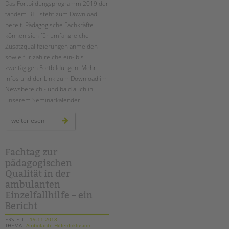
Das Fortbildungsprogramm 2019 der
Suchen
tandem BTL steht zum Download
EINGLIEDERUNGSHILFE
bereit. Pädagogische Fachkräfte
können sich für umfangreiche
BETREUTES WOHNEN
Zusatzqualifizierungen anmelden
sowie für zahlreiche ein- bis
TANDEM BTL AKADEMIE
zweitägigen Fortbildungen. Mehr
Infos und der Link zum Download im
Zertfikatskurse
Newsbereich - und bald auch in
Seminarkalender
unserem Seminarkalender.
Seminarräume
fort-
weiterlesen
und
STADTTEILARBEIT
weiterbildungen
2019
-
programm
Fachtag zur
PROFIL | LEITBILD
erschienen
pädagogischen
Bereiche im Überblick
Qualität in der
Kinder- und Jugendschutz
ambulanten
Unsere Videos
Einzelfallhilfe – ein
Bericht
Gesellschafter VdK
schoolcoach BTL
ERSTELLT
19.11.2018
THEMA
Ambulante HilfenInklusion