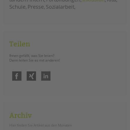
balanceakt
Schule
Presse
Sozialarbeit
Teilen
Ihnen gefällt, was Sie lesen?
Dann teilen Sie es mit anderen!
Facebook
Xing
LinkedIn
Archiv
Hier finden Sie Artikel aus den Monaten