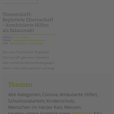
zur
pädagogischen
qualität
in
der
Themenheft:
ambulanten
Begleitete Elternschaft
einzelfallhilfe
–
– kombinierte Hilfen
ein
bericht
als Balanceakt
ERSTELLT
15.11.2018
THEMA
Ambulante HilfenInklusion
VON
Barbara Brecht-Hadraschek
Das neue Themenheft "Begleitete
Elternschaft" gibt einen Überblick
über rechtliche Rahmenbedingungen
dieser Unterstützungsform und zeigt
an vielen Beispielen, wie Begleitete
Elternschaft in der Praxis
Themen
funktionieren kann.
Alle Kategorien
Corona
Ambulante Hilfen
themenheft:
weiterlesen
begleitete
Schulsozialarbeit
Kinderschutz
elternschaft
–
Menschen im Harzer Kiez
kombinierte
Messen
hilfen
als
tandem intern
Fortbildungen
Inklusion
Kita