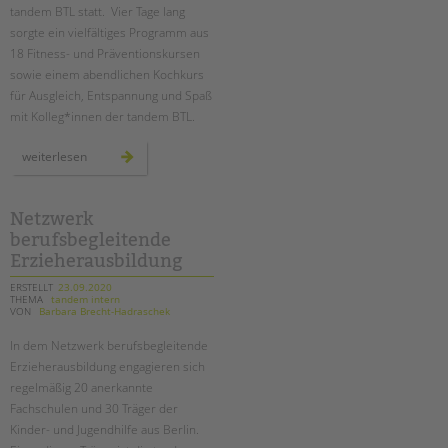
tandem BTL statt. Vier Tage lang
sorgte ein vielfältiges Programm aus
18 Fitness- und Präventionskursen
sowie einem abendlichen Kochkurs
für Ausgleich, Entspannung und Spaß
mit Kolleg*innen der tandem BTL.
erste
weiterlesen
digitale
gesundheitswoche
bei
der
tandem
Netzwerk
btl
berufsbegleitende
Erzieherausbildung
ERSTELLT
23.09.2020
THEMA
tandem intern
VON
Barbara Brecht-Hadraschek
In dem Netzwerk berufsbegleitende
Erzieherausbildung engagieren sich
regelmäßig 20 anerkannte
Fachschulen und 30 Träger der
Kinder- und Jugendhilfe aus Berlin.