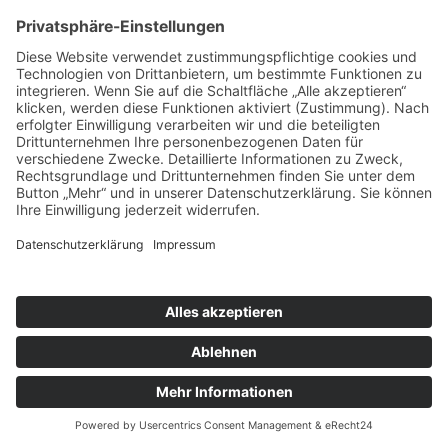
Telefon 030 443360-0
Fax 030 44 336040
E-Mail:
office@tandembtl.de
Karriere
Melden Sie sich hier für unseren
Newsletter
an.
Schreiben Sie uns.
X