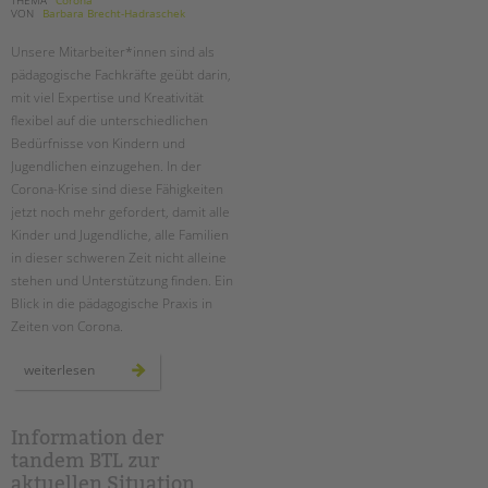
VON
Barbara Brecht-Hadraschek
Unsere Mitarbeiter*innen sind als
pädagogische Fachkräfte geübt darin,
mit viel Expertise und Kreativität
flexibel auf die unterschiedlichen
Bedürfnisse von Kindern und
Jugendlichen einzugehen. In der
Corona-Krise sind diese Fähigkeiten
jetzt noch mehr gefordert, damit alle
Kinder und Jugendliche, alle Familien
in dieser schweren Zeit nicht alleine
stehen und Unterstützung finden. Ein
Blick in die pädagogische Praxis in
Zeiten von Corona.
ob
weiterlesen
in
den
familien,
in
der
Information der
notbetreuung
tandem BTL zur
oder
virtuell:
aktuellen Situation
die