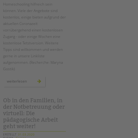
Homeschooling hilfreich sein
können. Viele der Angebote sind
kostenlos, einige bieten aufgrund der
aktuellen Coronazeit
vorrübergehend einen kostenlosen
Zugang - oder einige Wochen eine
kostenlose Tetstversion. Weitere
Tipps sind willkommen und werden
gerne in unsere Linkliste
aufgenommen. (Recherche: Maryna
Gostik)
homeschooling?
weiterlesen
linktipps
für
eltern
Ob in den Familien, in
der Notbetreuung oder
virtuell: Die
pädagogische Arbeit
geht weiter!
ERSTELLT
31.03.2020
THEMA
Corona