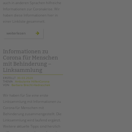
auch in anderen Sprachen hilfreiche
Informationen zur Coronakrise. Wir
haben diese Informationen hier in
einer Linkliste gesammelt.
mehrsprachige
weiterlesen
informationen
zur
coronakrise
-
linktipps
Informationen zu
Corona für Menschen
mit Behinderung –
Linksammlung
ERSTELLT
30.03.2020
THEMA
Ambulante HilfenCorona
VON
Barbara Brecht-Hadraschek
Wir haben für Sie eine erste
Linksammlung mit Informationen zu
Corona für Menschen mit
Behinderung zusammengestellt. Die
Linksammlung wird laufend ergänzt.
Weitere aktuelle Tipps sind herzlich