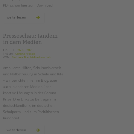
PDF schon hier zum Download!
ausgabe
weiterlesen
5:
das
neue
tandem
magazin
Presseschau: tandem
ist
in dem Medien
da!
ERSTELLT
26.05.2020
THEMA
CoronaPresse
VON
Barbara Brecht-Hadraschek
Ambulante Hilfen, Schulsozialarbeit
und Notbetreuung in Schule und Kita
– wir berichten hier im Blog, aber
auch in anderen Medien über
kreative Lösungen in der Corona-
Krise. Drei Links zu Beiträgen im
deutschlandfunk, im deutschen
Schulportal und zum Paritätischen
Rundbrief.
presseschau:
weiterlesen
tandem