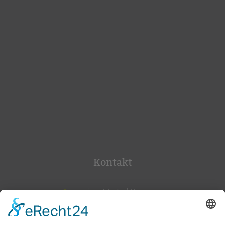
Kontakt
tandem BTL gGmbH
Potsdamer Str. 182
10783 Berlin