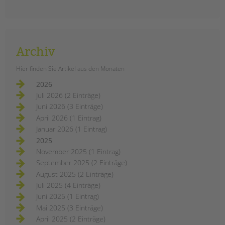
Archiv
Hier finden Sie Artikel aus den Monaten
Unser Fotoprojekt im Harzer Kiez im
2026
Norden Neuköllns: Im Dezember
Juli 2026 (2 Einträge)
haben wir ungewöhnliche und
Juni 2026 (3 Einträge)
interessante Geschichten von
unseren Kolleg*innen gehört.
April 2026 (1 Eintrag)
Januar 2026 (1 Eintrag)
menschen
weiterlesen
2025
im
harzer
November 2025 (1 Eintrag)
kiez:
dezember
September 2025 (2 Einträge)
August 2025 (2 Einträge)
Juli 2025 (4 Einträge)
Juni 2025 (1 Eintrag)
Mai 2025 (3 Einträge)
April 2025 (2 Einträge)