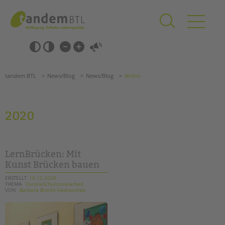
Zum
Navigation
Inhalt
überspringen
springen
Navigation
Barrierefrei-
überspringen
Einstellungen
überspringen
ANGEBOTE
tandem BTL
News/Blog
News/Blog
Archiv
KITA & FRÜHE HILFEN
SCHULE & GANZTAG
2020
Grundschulen
Oberschulen
Förderzentren
LernBrücken: Mit
Kollegs
Kunst Brücken bauen
EFöB
ERSTELLT
16.12.2020
THEMA
CoronaSchulsozialarbeit
Schulbezogene Sozialarbeit
VON
Barbara Brecht-Hadraschek
Tagesgruppen
HILFEN ZUR ERZIEHUNG