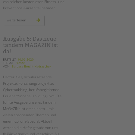
zahlreichen kostenlosen Fitness- und
Präventions-Kursen teilnehmen.
zweiter
weiterlesen
digitaler
gesundheitstag
bei
der
tandem
Ausgabe 5: Das neue
btl
tandem MAGAZIN ist
da!
ERSTELLT
10.06.2020
THEMA
Presse
VON
Barbara Brecht-Hadraschek
Harzer Kiez, schulersetzende
Projekte, Forschungsprojekt zu
Cybermobbing, berufsbegleitende
Erzieher*innenausbildung uvm: Die
fünfte Ausgabe unseres tandem
MAGAZINs ist erschienen – mit
vielen spannenden Themen und
einem Corona-Special. Aktuell
werden die Hefte gerade von uns
fleißig verpackt und verschickt. Als