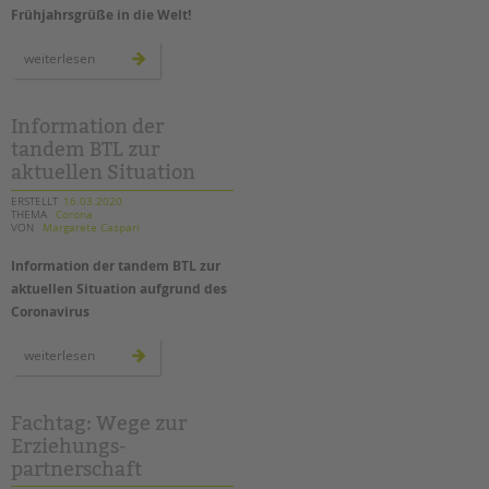
Frühjahrsgrüße in die Welt!
kreative
weiterlesen
ideen:
osterbilder
für
die
fenster
Information der
zu
tandem BTL zur
hause
aktuellen Situation
ERSTELLT
16.03.2020
THEMA
Corona
VON
Margarete Caspari
Information der tandem BTL zur
aktuellen Situation aufgrund des
Coronavirus
information
weiterlesen
der
tandem
btl
zur
aktuellen
Fachtag: Wege zur
situation
Erziehungs-
partnerschaft