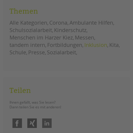
Forschungsprojekt „Blurred Lives“
Themen
(dt. „Verschwommene Lebenswege“)
teilgenommen hat. Im „Blurred
Alle Kategorien
Corona
Ambulante Hilfen
Lives“-Projekt untersuchten
Schulsozialarbeit
Kinderschutz
europäische Forscher*innen
Menschen im Harzer Kiez
Messen
Cybermobbing unter
sozioökonomisch benachteiligten
tandem intern
Fortbildungen
Inklusion
Kita
Jugendlichen. Sophie Stephan,
Schule
Presse
Sozialarbeit
Schulsozialarbeiterin der tandem
BTL, begleitete das Projekt an der
Konrad-Wachsmann-Schule.
forschungsprojekt
weiterlesen
zu
cybermobbing
Teilen
Menschen im Harzer
Ihnen gefällt, was Sie lesen?
Kiez: Dezember
Dann teilen Sie es mit anderen!
ERSTELLT
07.01.2020
THEMA
Menschen im Harzer Kiez
VON
Barbara Brecht-Hadraschek
Facebook
Xing
LinkedIn