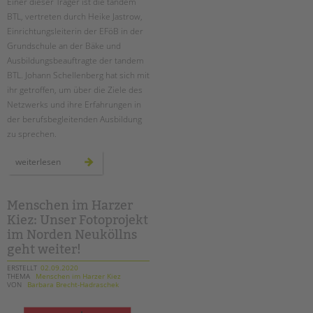
Einer dieser Träger ist die tandem
BTL, vertreten durch Heike Jastrow,
Einrichtungsleiterin der EFöB in der
Grundschule an der Bäke und
Ausbildungsbeauftragte der tandem
BTL. Johann Schellenberg hat sich mit
ihr getroffen, um über die Ziele des
Netzwerks und ihre Erfahrungen in
der berufsbegleitenden Ausbildung
zu sprechen.
netzwerk
weiterlesen
berufsbegleitende
erzieherausbildung
Menschen im Harzer
Kiez: Unser Fotoprojekt
im Norden Neuköllns
geht weiter!
ERSTELLT
02.09.2020
THEMA
Menschen im Harzer Kiez
VON
Barbara Brecht-Hadraschek