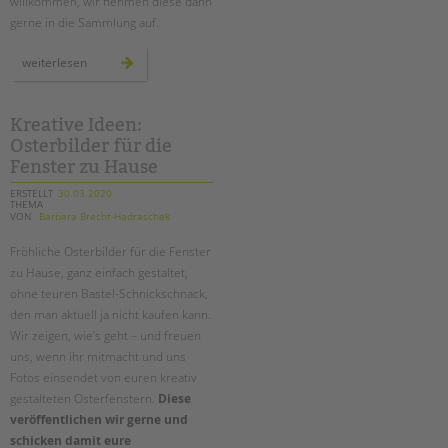
willkommen, wir nehmen diese dann
gerne in die Sammlung auf.
informationen
weiterlesen
zu
corona
für
menschen
mit
Kreative Ideen:
behinderung
Osterbilder für die
–
linksammlung
Fenster zu Hause
ERSTELLT
30.03.2020
THEMA
VON
Barbara Brecht-Hadraschek
Fröhliche Osterbilder für die Fenster
zu Hause, ganz einfach gestaltet,
ohne teuren Bastel-Schnickschnack,
den man aktuell ja nicht kaufen kann.
Wir zeigen, wie’s geht – und freuen
uns, wenn ihr mitmacht und uns
Fotos einsendet von euren kreativ
gestalteten Osterfenstern.
Diese
veröffentlichen wir gerne und
schicken damit eure