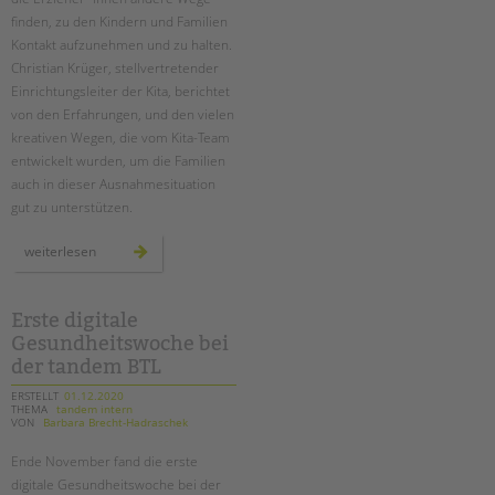
finden, zu den Kindern und Familien
Kontakt aufzunehmen und zu halten.
Christian Krüger, stellvertretender
Einrichtungsleiter der Kita, berichtet
von den Erfahrungen, und den vielen
kreativen Wegen, die vom Kita-Team
entwickelt wurden, um die Familien
auch in dieser Ausnahmesituation
gut zu unterstützen.
im
weiterlesen
kontakt
bleiben
mit
kindern
und
Erste digitale
familien
Gesundheitswoche bei
–
auch
der tandem BTL
im
lockdown
ERSTELLT
01.12.2020
THEMA
tandem intern
VON
Barbara Brecht-Hadraschek
Ende November fand die erste
digitale Gesundheitswoche bei der