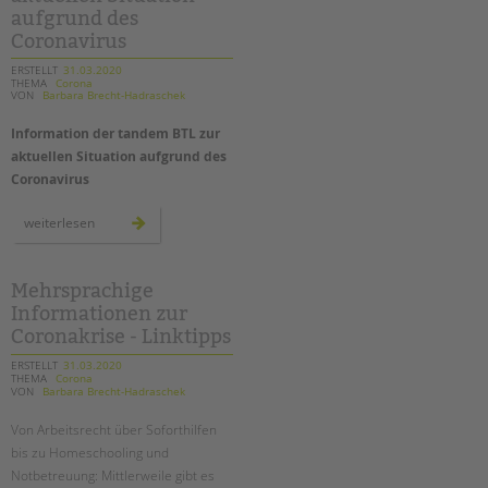
pädagogische
aufgrund des
arbeit
geht
Coronavirus
weiter!
ERSTELLT
31.03.2020
THEMA
Corona
VON
Barbara Brecht-Hadraschek
Information der tandem BTL zur
aktuellen Situation aufgrund des
Coronavirus
information
weiterlesen
der
tandem
btl
zur
aktuellen
Mehrsprachige
situation
Informationen zur
aufgrund
des
Coronakrise - Linktipps
coronavirus
ERSTELLT
31.03.2020
THEMA
Corona
VON
Barbara Brecht-Hadraschek
Von Arbeitsrecht über Soforthilfen
bis zu Homeschooling und
Notbetreuung: Mittlerweile gibt es