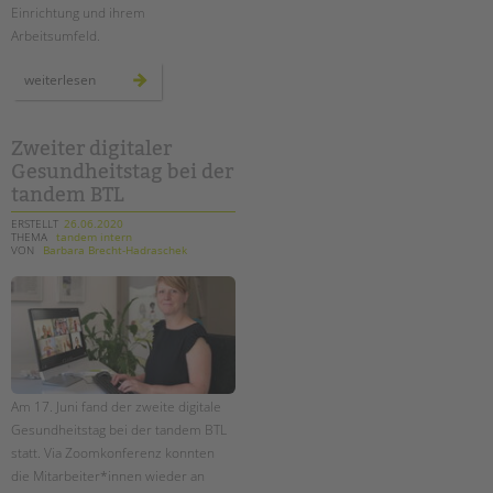
Einrichtung und ihrem
Arbeitsumfeld.
starke,
weiterlesen
neue
tandem-
website
für
bewerber*innen
Zweiter digitaler
Gesundheitstag bei der
tandem BTL
ERSTELLT
26.06.2020
THEMA
tandem intern
VON
Barbara Brecht-Hadraschek
Am 17. Juni fand der zweite digitale
Gesundheitstag bei der tandem BTL
statt. Via Zoomkonferenz konnten
die Mitarbeiter*innen wieder an