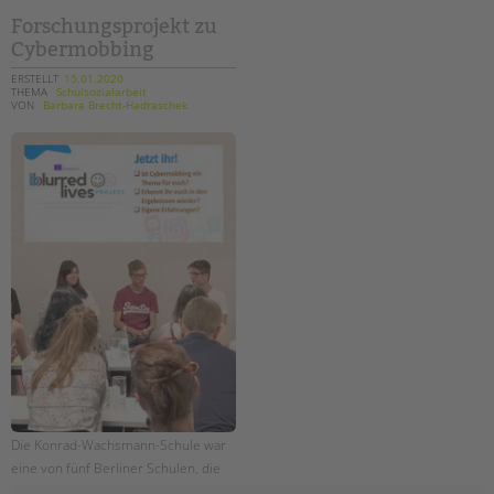
januar
Forschungsprojekt zu
Cybermobbing
ERSTELLT
15.01.2020
THEMA
Schulsozialarbeit
VON
Barbara Brecht-Hadraschek
Die Konrad-Wachsmann-Schule war
eine von fünf Berliner Schulen, die
an dem internationalen