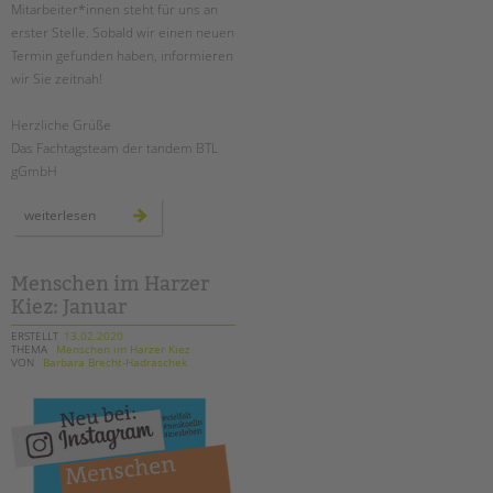
Mitarbeiter*innen steht für uns an
erster Stelle. Sobald wir einen neuen
Termin gefunden haben, informieren
wir Sie zeitnah!
Herzliche Grüße
Das Fachtagsteam der tandem BTL
gGmbH
fachtag:
weiterlesen
wege
zur
erziehungs-
partnerschaft
Menschen im Harzer
Kiez: Januar
ERSTELLT
13.02.2020
THEMA
Menschen im Harzer Kiez
VON
Barbara Brecht-Hadraschek