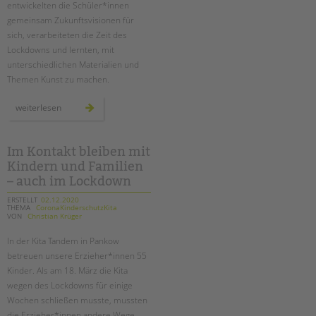
tandem international
entwickelten die Schüler*innen
gemeinsam Zukunftsvisionen für
KARRIERE
sich, verarbeiteten die Zeit des
Lockdowns und lernten, mit
Stellenangebote
unterschiedlichen Materialien und
tandem als Arbeitgeberin
Themen Kunst zu machen.
NEWS/BLOG
lernbrücken:
weiterlesen
mit
unkuerzbar
kunst
brücken
Briefe an Kai
bauen
Im Kontakt bleiben mit
Kindern und Familien
PRESSE
– auch im Lockdown
ERSTELLT
02.12.2020
Magazin
THEMA
CoronaKinderschutzKita
VON
Christian Krüger
KONTAKT
Impressum
In der Kita Tandem in Pankow
betreuen unsere Erzieher*innen 55
Datenschutz
Kinder. Als am 18. März die Kita
Hinweisgebersystem
wegen des Lockdowns für einige
Intranet
Wochen schließen musste, mussten
die Erzieher*innen andere Wege