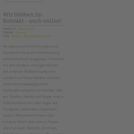
in
dem
medien
Wir bleiben im
Kontakt – auch online!
ERSTELLT
28.04.2020
THEMA
Corona
VON
Barbara Brecht-Hadraschek
An zahlreichen Einrichtungen und
Standorten läuft die Notbetreuung
und wird aktuell ausgebaut. Und auch
mit den Kindern und Jugendlichen,
die in keiner Notbetreuung sind,
sondern zu Hause bleiben müssen,
sind unsere pädagogischen
Fachkräfte weiterhin im Kontakt. Mal
per Telefon, Handy und Skype, mal in
Videokonferenzen oder sogar auf
Instagram. Außerdem entwickeln
unsere Mitarbeiter*innen viele
kreative Ideen, was man zu Hause
alles tun kann: Basteln, Zeichnen,