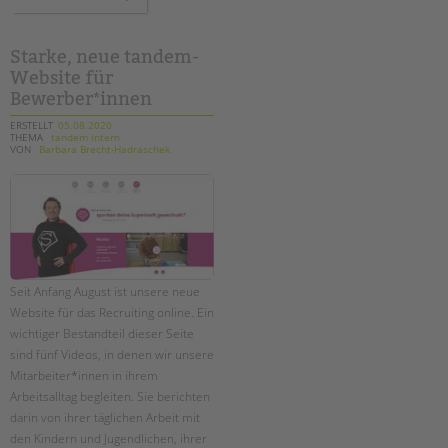
im
harzer
kiez:
unser
fotoprojekt
Starke, neue tandem-
im
Website für
norden
neuköllns
Bewerber*innen
geht
weiter!
ERSTELLT
05.08.2020
THEMA
tandem intern
VON
Barbara Brecht-Hadraschek
Seit Anfang August ist unsere neue
Website für das Recruiting online. Ein
wichtiger Bestandteil dieser Seite
sind fünf Videos, in denen wir unsere
Mitarbeiter*innen in ihrem
Arbeitsalltag begleiten. Sie berichten
darin von ihrer täglichen Arbeit mit
den Kindern und Jugendlichen, ihrer