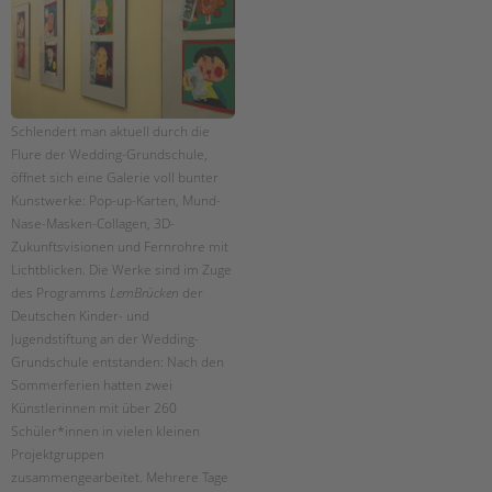
EINGLIEDERUNGSHILFE
BETREUTES WOHNEN
Schlendert man aktuell durch die
TANDEM BTL AKADEMIE
Flure der Wedding-Grundschule,
Zertfikatskurse
öffnet sich eine Galerie voll bunter
Kunstwerke: Pop-up-Karten, Mund-
Seminarkalender
Nase-Masken-Collagen, 3D-
Seminarräume
Zukunftsvisionen und Fernrohre mit
Suchen
Lichtblicken. Die Werke sind im Zuge
STADTTEILARBEIT
des Programms
LernBrücken
der
Deutschen Kinder- und
PROFIL | LEITBILD
Jugendstiftung an der Wedding-
Bereiche im Überblick
Grundschule entstanden: Nach den
Sommerferien hatten zwei
Kinder- und Jugendschutz
Künstlerinnen mit über 260
Unsere Videos
Schüler*innen in vielen kleinen
Gesellschafter VdK
Projektgruppen
schoolcoach BTL
zusammengearbeitet. Mehrere Tage