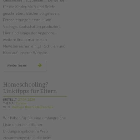
Geschichten ausdenken... Da werden
für die Kinder Mails und Briefe
geschrieben, Bücher vorgelesen,
Fotoanleitungen erstellt und
Videogrußbotschaften produziert.
Hier sind einige der Angebote –
weitere findet man in den
Newsbereichen einiger Schulen und
Kitas auf unserer Website.
wir
weiterlesen
bleiben
im
kontakt
–
auch
Homeschooling?
online!
Linktipps für Eltern
ERSTELLT
27.04.2020
THEMA
Corona
VON
Barbara Brecht-Hadraschek
Wir haben für Sie eine umfangreiche
Liste unterschiedlicher
Bildungsangebote im Web
zusammengestellt, die beim