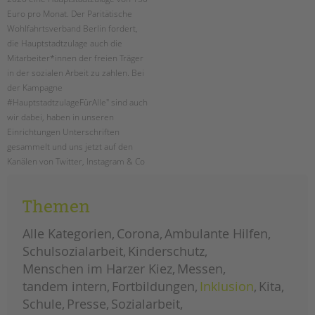
tandem international
Euro pro Monat. Der Paritätische
KARRIERE
Wohlfahrtsverband Berlin fordert,
die Hauptstadtzulage auch die
Stellenangebote
Mitarbeiter*innen der freien Träger
tandem als Arbeitgeberin
in der sozialen Arbeit zu zahlen. Bei
der Kampagne
NEWS/BLOG
#HauptstadtzulageFürAlle" sind auch
wir dabei, haben in unseren
unkuerzbar
Einrichtungen Unterschriften
Briefe an Kai
gesammelt und uns jetzt auf den
Kanälen von Twitter, Instagram & Co
PRESSE
zu Wort gemeldet.
Magazin
Themen
hauptstadtzulage
weiterlesen
für
KONTAKT
alle
Alle Kategorien
Corona
Ambulante Hilfen
Impressum
Schulsozialarbeit
Kinderschutz
Datenschutz
Menschen im Harzer Kiez
Messen
Hinweisgebersystem
tandem intern
Fortbildungen
Inklusion
Kita
Intranet
Schule
Presse
Sozialarbeit