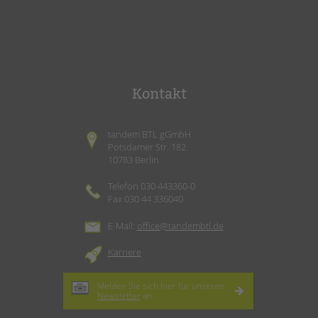
Kontakt
tandem BTL gGmbH
Potsdamer Str. 182
10783 Berlin
Telefon 030 443360-0
Fax 030 44 336040
E-Mail:
office@tandembtl.de
Karriere
Melden Sie sich hier für unseren
Newsletter
an.