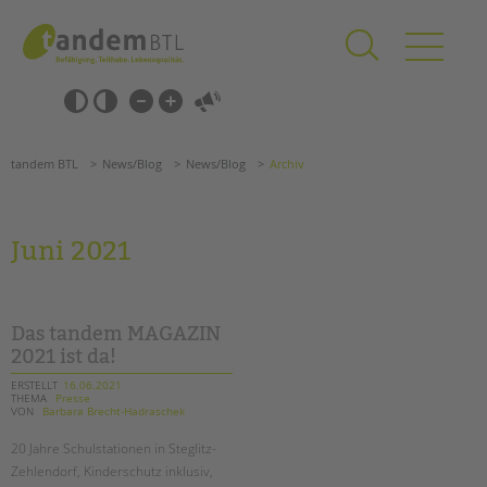
Zum
Navigation
Inhalt
überspringen
springen
Navigation
Barrierefrei-
überspringen
Einstellungen
überspringen
ANGEBOTE
tandem BTL
News/Blog
News/Blog
Archiv
KITA & FRÜHE HILFEN
SCHULE & GANZTAG
Juni 2021
Grundschulen
Oberschulen
Förderzentren
Das tandem MAGAZIN
Kollegs
2021 ist da!
EFöB
ERSTELLT
16.06.2021
THEMA
Presse
Schulbezogene Sozialarbeit
VON
Barbara Brecht-Hadraschek
Tagesgruppen
20 Jahre Schulstationen in Steglitz-
HILFEN ZUR ERZIEHUNG
Zehlendorf, Kinderschutz inklusiv,
Suchen