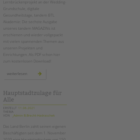
Lernbrückenprojekt an der Wedding-
Grundschule, digitale
EINGLIEDERUNGSHILFE
Gesundheitstage, tandem BTL
Akademie: Die sechste Ausgabe
BETREUTES WOHNEN
unseres tandem MAGAZINs ist
erschienen und wieder vollgepackt
TANDEM BTL AKADEMIE
mit vielen spannenden Themen aus
unseren Projekten und
Zertfikatskurse
Einrichtungen. Als PDF schon hier
Seminarkalender
zum kostenlosen Download!
Seminarräume
das
weiterlesen
tandem
STADTTEILARBEIT
magazin
2021
ist
da!
Hauptstadtzulage für
PROFIL | LEITBILD
Alle
Bereiche im Überblick
ERSTELLT
11.06.2021
Kinder- und Jugendschutz
THEMA
VON
_Admin B.Brecht-Hadraschek
Unsere Videos
Gesellschafter VdK
Das Land Berlin zahlt seinen eigenen
Beschäftigten seit dem 1. November
schoolcoach BTL
2020 eine Hauptstadtzulage von 150