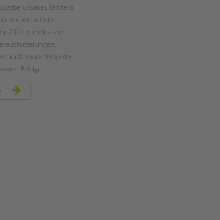
Magazin
Ausgabe unseres tandem
icken wir auf ein
hr 2024 zurück – ein
 Herausforderungen,
ber auch neuer Projekte
amer Erfolge.
unser
n
neues
tandem
magazin
ist
da
–
jetzt
lesen!