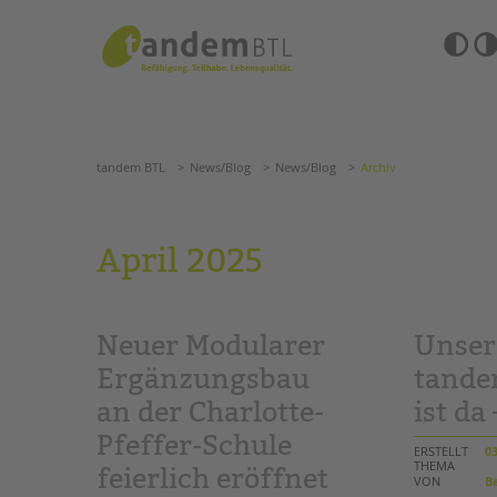
Zum
Navigation
Inhalt
überspringen
springen
Barrierefre
Einstellun
tandem BTL
News/Blog
News/Blog
Archiv
übersprin
Navigation
überspringen
SUCHE
tandem BTL
News/Blog
News/Blog
Archiv
ANGEBOTE
April 2025
KITA & FRÜHE HILFEN
HILFEN ZUR ERZIE
SCHULE & GANZTAG
EINGLIEDERUNGSHI
Neuer Modularer
Unser
Grundschulen
BETREUTES WOHNE
Oberschulen
Ergänzungsbau
tand
Förderzentren
an der Charlotte-
ist da 
TANDEM BTL AKADE
Kollegs
Pfeffer-Schule
EFöB
Zertfikatskurse
ERSTELLT
03
Schulbezogene Sozialarbeit
THEMA
Seminarkalender
feierlich eröffnet
VON
Ba
Tagesgruppen
Seminarräume