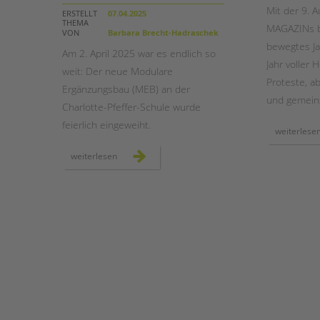
Mit der 9. 
ERSTELLT
07.04.2025
THEMA
MAGAZINs bl
STADTTEILARBEIT
VON
Barbara Brecht-Hadraschek
bewegtes Ja
Am 2. April 2025 war es endlich so
Jahr voller
weit: Der neue Modulare
Proteste, a
Ergänzungsbau (MEB) an der
und gemeins
Charlotte-Pfeffer-Schule wurde
feierlich eingeweiht.
weiterlese
neuer
weiterlesen
modularer
ergänzungsbau
an
der
charlotte-
pfeffer-
schule
feierlich
eröffnet