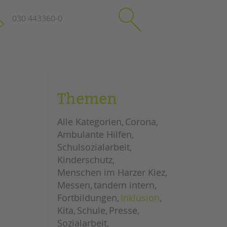
030 443360-0
schließen
KONTAKT
Themen
Suchen
e
Impressum
Alle Kategorien
Corona
itgeberin
Datenschutz
Ambulante Hilfen
Hinweisgebersystem
Schulsozialarbeit
Intranet
Kinderschutz
Menschen im Harzer Kiez
Messen
tandem intern
Fortbildungen
Inklusion
Kita
Schule
Presse
Sozialarbeit