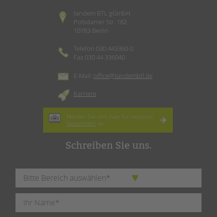
tandem BTL gGmbH
Potsdamer Str. 182
10783 Berlin
Telefon 030 443360-0
Fax 030 44 336040
E-Mail:
office@tandembtl.de
Karriere
Melden Sie sich hier für unseren
Newsletter
an.
Schreiben Sie uns.