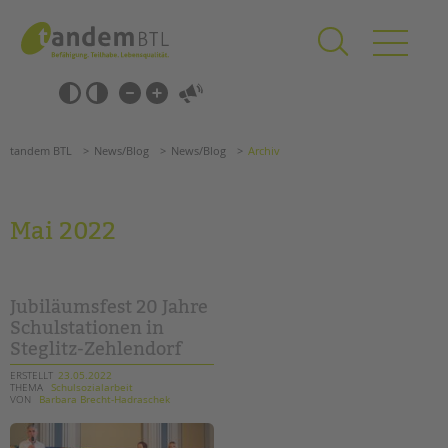
Zum
Navigation
Inhalt
überspringen
springen
Navigation
Barrierefrei-
überspringen
Einstellungen
überspringen
ANGEBOTE
tandem BTL
News/Blog
News/Blog
Archiv
KITA & FRÜHE HILFEN
SCHULE & GANZTAG
Mai 2022
Grundschulen
Oberschulen
Förderzentren
Jubiläumsfest 20 Jahre
Kollegs
Schulstationen in
Steglitz-Zehlendorf
EFöB
Schulbezogene Sozialarbeit
ERSTELLT
23.05.2022
THEMA
Schulsozialarbeit
Tagesgruppen
VON
Barbara Brecht-Hadraschek
HILFEN ZUR ERZIEHUNG
Suchen