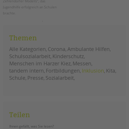
Zehlendorfer Modells“, das
tandem international
Jugendhilfe erfolgreich an Schulen
KARRIERE
brachte.
Stellenangebote
jubiläumsfest
weiterlesen
tandem als Arbeitgeberin
20
jahre
schulstationen
Themen
NEWS/BLOG
in
steglitz-
zehlendorf
Alle Kategorien
Corona
Ambulante Hilfen
unkuerzbar
Schulsozialarbeit
Kinderschutz
Briefe an Kai
Menschen im Harzer Kiez
Messen
tandem intern
Fortbildungen
Inklusion
Kita
PRESSE
Schule
Presse
Sozialarbeit
Magazin
KONTAKT
Impressum
Datenschutz
Hinweisgebersystem
Teilen
Intranet
Ihnen gefällt, was Sie lesen?