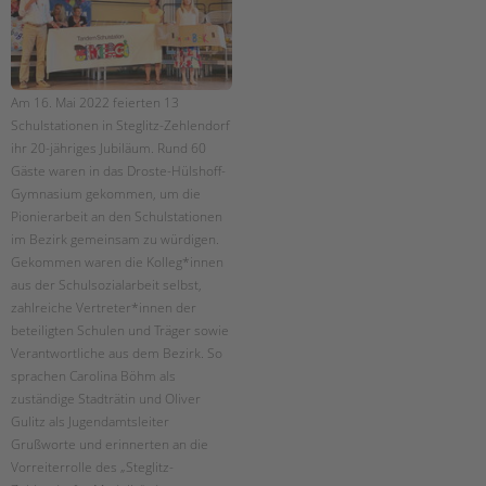
EINGLIEDERUNGSHILFE
BETREUTES WOHNEN
Am 16. Mai 2022 feierten 13
Schulstationen in Steglitz-Zehlendorf
TANDEM BTL AKADEMIE
ihr 20-jähriges Jubiläum. Rund 60
Gäste waren in das Droste-Hülshoff-
Zertfikatskurse
Gymnasium gekommen, um die
Seminarkalender
Pionierarbeit an den Schulstationen
Seminarräume
im Bezirk gemeinsam zu würdigen.
Gekommen waren die Kolleg*innen
STADTTEILARBEIT
aus der Schulsozialarbeit selbst,
zahlreiche Vertreter*innen der
PROFIL | LEITBILD
beteiligten Schulen und Träger sowie
Verantwortliche aus dem Bezirk. So
Bereiche im Überblick
sprachen Carolina Böhm als
Kinder- und Jugendschutz
zuständige Stadträtin und Oliver
Unsere Videos
Gulitz als Jugendamtsleiter
Gesellschafter VdK
Grußworte und erinnerten an die
schoolcoach BTL
Vorreiterrolle des „Steglitz-