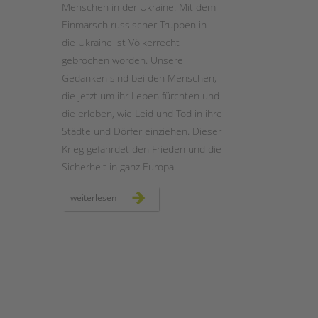
Menschen in der Ukraine. Mit dem
Einmarsch russischer Truppen in
STADTTEILARBEIT
die Ukraine ist Völkerrecht
gebrochen worden. Unsere
Gedanken sind bei den Menschen,
die jetzt um ihr Leben fürchten und
die erleben, wie Leid und Tod in ihre
Städte und Dörfer einziehen. Dieser
Krieg gefährdet den Frieden und die
Sicherheit in ganz Europa.
solidarität
weiterlesen
mit
der
ukraine