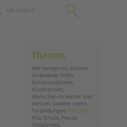
030 443360-0
schließen
KONTAKT
Themen
Suchen
e
Impressum
Alle Kategorien
Corona
itgeberin
Datenschutz
Ambulante Hilfen
Hinweisgebersystem
Schulsozialarbeit
Intranet
Kinderschutz
Menschen im Harzer Kiez
Messen
tandem intern
Fortbildungen
Inklusion
Kita
Schule
Presse
Sozialarbeit