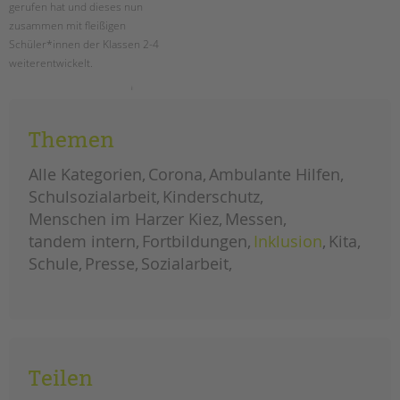
gerufen hat und dieses nun
zusammen mit fleißigen
Schüler*innen der Klassen 2-4
weiterentwickelt.
schule
weiterlesen
als
garten
Themen
Alle Kategorien
Corona
Ambulante Hilfen
Schulsozialarbeit
Kinderschutz
Menschen im Harzer Kiez
Messen
tandem intern
Fortbildungen
Inklusion
Kita
Schule
Presse
Sozialarbeit
Teilen