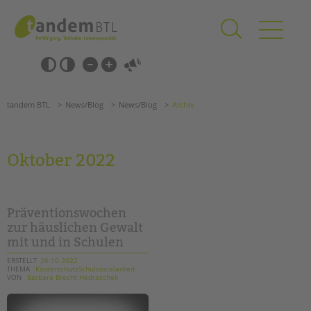
Zum
Navigation
Inhalt
überspringen
springen
Navigation
Barrierefrei-
überspringen
Einstellungen
überspringen
ANGEBOTE
tandem BTL
News/Blog
News/Blog
Archiv
KITA & FRÜHE HILFEN
SCHULE & GANZTAG
Oktober 2022
Grundschulen
Oberschulen
Förderzentren
Präventionswochen
Kollegs
zur häuslichen Gewalt
mit und in Schulen
EFöB
Schulbezogene Sozialarbeit
ERSTELLT
26.10.2022
THEMA
KinderschutzSchulsozialarbeit
Tagesgruppen
VON
Barbara Brecht-Hadraschek
HILFEN ZUR ERZIEHUNG