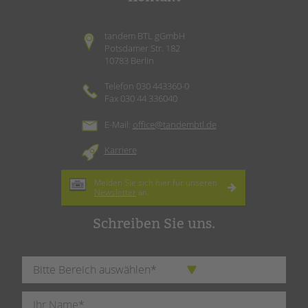
tandem BTL gGmbH
Potsdamer Str. 182
10783 Berlin
Telefon 030 443360-0
Fax 030 44 336040
E-Mail:
office@tandembtl.de
Karriere
Melden Sie sich hier für unseren
Newsletter
an.
Schreiben Sie uns.