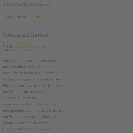
tandem international
Gröning im City Kino Wedding.
KARRIERE
präventionswochen
weiterlesen
zur
Stellenangebote
häuslichen
gewalt
tandem als Arbeitgeberin
mit
und
Schule als Garten
in
NEWS/BLOG
schulen
ERSTELLT
24.10.2022
THEMA
SchuleSchulsozialarbeit
VON
Vanessa Karch
unkuerzbar
Briefe an Kai
Auf einem ehemals unscheinbaren
und verwilderten Gelände hinter
PRESSE
dem Schulgebäude der Grundschule
an der Bäke sprießen heute allerlei
Pflanzen, Gemüse, Beeren, Blumen
Magazin
KONTAKT
und Kräuter, die mit tatkräftiger
Unterstützung vieler
Impressum
naturbegeisterter Kinder wachsen
Datenschutz
und gedeihen. „Schule als Garten“ ist
Hinweisgebersystem
ein Projekt, das Angelika Morbach,
Schulsozialarbeiterin an der
Intranet
Grundschule an der Bäke, ins Leben