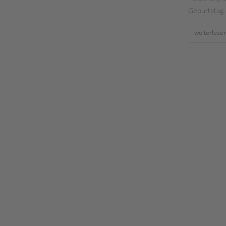
novels"
Geburtstag 
weiterlese