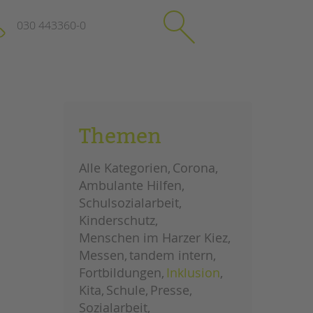
030 443360-0
schließen
KONTAKT
Themen
Suchen
e
Impressum
Alle Kategorien
Corona
itgeberin
Datenschutz
Ambulante Hilfen
Hinweisgebersystem
Schulsozialarbeit
Intranet
Kinderschutz
Menschen im Harzer Kiez
Messen
tandem intern
Fortbildungen
Inklusion
Kita
Schule
Presse
Sozialarbeit