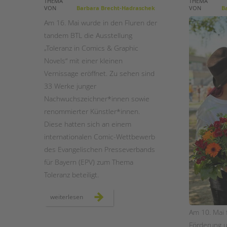
THEMA
THEMA
VON
Barbara Brecht-Hadraschek
VON
Ba
STADTTEILARBEIT
Am 16. Mai wurde in den Fluren der
tandem BTL die Ausstellung
„Toleranz in Comics & Graphic
Novels“ mit einer kleinen
Vernissage eröffnet. Zu sehen sind
33 Werke junger
Nachwuchszeichner*innen sowie
renommierter Künstler*innen.
Diese hatten sich an einem
internationalen Comic-Wettbewerb
des Evangelischen Presseverbands
für Bayern (EPV) zum Thema
Toleranz beteiligt.
ausstellungseröffnung
weiterlesen
„toleranz
in
Am 10. Mai 
comics
&
Förderung u
graphic