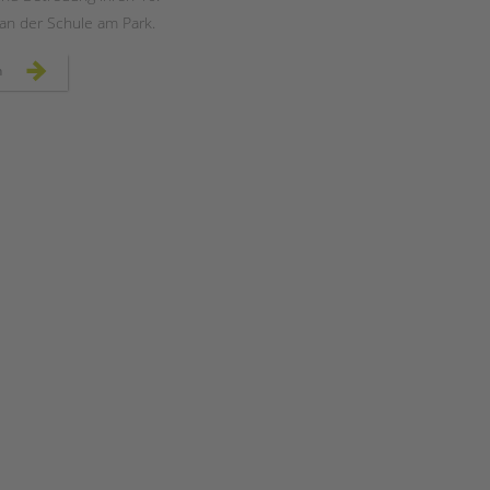
an der Schule am Park.
sonniges
n
jubiläumsfest
in
der
schule
am
park