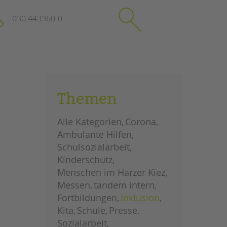
030 443360-0
schließen
KONTAKT
Themen
Suchen
e
Impressum
Alle Kategorien
Corona
itgeberin
Datenschutz
Ambulante Hilfen
Hinweisgebersystem
Schulsozialarbeit
Intranet
Kinderschutz
Menschen im Harzer Kiez
Messen
tandem intern
Fortbildungen
Inklusion
Kita
Schule
Presse
Sozialarbeit