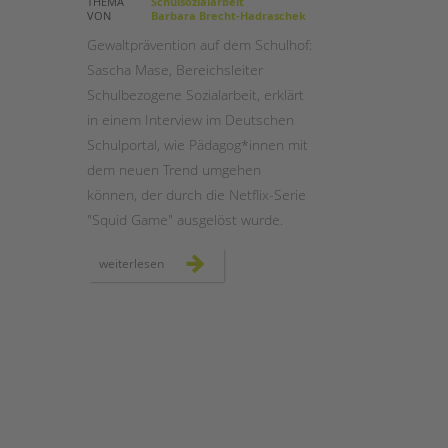
THEMA
Schulsozialarbeit
VON
Barbara Brecht-Hadraschek
STADTTEILARBEIT
Gewaltprävention auf dem Schulhof:
Sascha Mase, Bereichsleiter
Schulbezogene Sozialarbeit, erklärt
in einem Interview im Deutschen
Schulportal, wie Pädagog*innen mit
dem neuen Trend umgehen
können, der durch die Netflix-Serie
"Squid Game" ausgelöst wurde.
gewaltprävention:
weiterlesen
was
tun
bei
"squid
game"
auf
dem
schulhof?